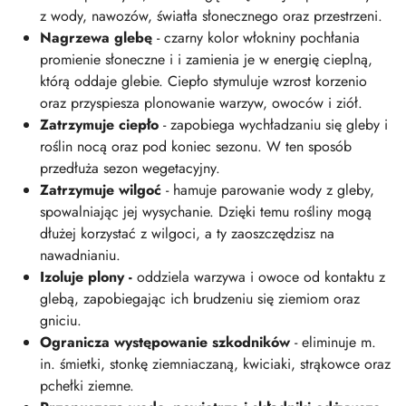
z wody, nawozów, światła słonecznego oraz przestrzeni.
Nagrzewa glebę
- czarny kolor włokniny pochłania
promienie słoneczne i i zamienia je w energię cieplną,
którą oddaje glebie. Ciepło stymuluje wzrost korzenio
oraz przyspiesza plonowanie warzyw, owoców i ziół.
Zatrzymuje ciepło
- zapobiega wychładzaniu się gleby i
roślin nocą oraz pod koniec sezonu. W ten sposób
przedłuża sezon wegetacyjny.
Zatrzymuje wilgoć
- hamuje parowanie wody z gleby,
spowalniając jej wysychanie. Dzięki temu rośliny mogą
dłużej korzystać z wilgoci, a ty zaoszczędzisz na
nawadnianiu.
Izoluje plony -
oddziela warzywa i owoce od kontaktu z
glebą, zapobiegając ich brudzeniu się ziemiom oraz
gniciu.
Ogranicza występowanie szkodników
- eliminuje m.
in. śmietki, stonkę ziemniaczaną, kwiciaki, strąkowce oraz
pchełki ziemne.