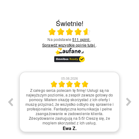
Świetnie!
Ocena średnia 4.6 na 5
Na podstawie
511 opinii
.
Sprawdź wszystkie opinie
tutaj
.
04.08.2026
na
Z pełnym przekonaniem mogę powiedzieć, że
Z 
y do
usługi tej firmy są na najwyższym poziomie. Każdy
Mo
 i
detal był dopracowany, a zespół pracowników
P
ie i
wykazywał ogromną życzliwość i profesjonalizm.
r
ełne
Czułem się doceniony jako klient. Współpraca
K
przebiegła sprawnie, bez żadnych problemów. Na
zrea
że
pewno wrócę oraz polecę tę firmę innym. 5/5 to
Z p
zdecydowanie zasłużona ocena!
Ewa K.