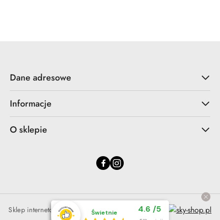
Dane adresowe
Informacje
O sklepie
Średnia ocena klient
4.6
/
5
Sklep internetowy na oprogramowaniu Sky-Shop.pl
Świetnie