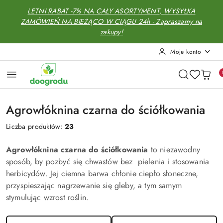
Przejdź do treści głównej
Przejdź do wyszukiwarki
Przejdź do moje konto
Przejdź do menu głównego
Przejdź do stopki
LETNI RABAT -7% NA CAŁY ASORTYMENT, WYSYŁKA
ZAMÓWIEŃ NA BIEŻĄCO W CIĄGU 24h - Zapraszamy na
zakupy!
Moje konto
Agrowłóknina czarna do ściółkowania
Liczba produktów:
23
Agrowłóknina czarna do ściółkowania
to niezawodny
sposób, by pozbyć się chwastów bez pielenia i stosowania
herbicydów. Jej ciemna barwa chłonie ciepło słoneczne,
przyspieszając nagrzewanie się gleby, a tym samym
stymulując wzrost roślin.