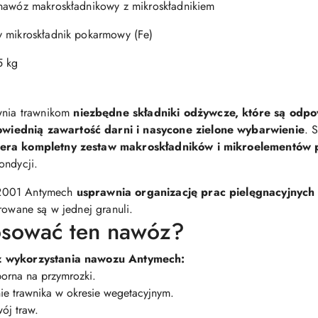
 nawóz makroskładnikowy z mikroskładnikiem
y mikroskładnik pokarmowy (Fe)
5 kg
nia trawnikom
niezbędne składniki odżywcze, które są odpo
wiednią zawartość darni i nasycone zielone wybarwienie
. 
iera kompletny zestaw makroskładników i mikroelementó
ondycji.
 2001 Antymech
usprawnia organizację prac pielęgnacyjnych
rowane są w jednej granuli.
osować ten nawóz?
 z wykorzystania nawozu Antymech:
porna na przymrozki.
e trawnika w okresie wegetacyjnym.
ój traw.