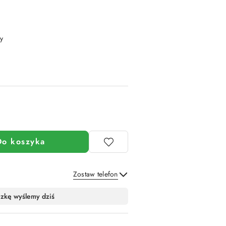
y
Do koszyka
Zostaw telefon
Wyślij
czkę wyślemy dziś