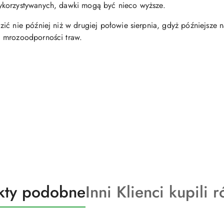
ykorzystywanych, dawki mogą być nieco wyższe.
zić nie później niż w drugiej połowie sierpnia, gdyż późniejsz
a mrozoodporności traw.
kty
Produkty
kty podobne
Inni Klienci kupili 
o