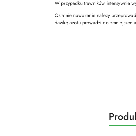
W przypadku trawników intensywnie w
Ostatnie nawożenie należy przeprowad
dawkę azotu prowadzi do zmniejszeni
Produ
Produ
Pomiń karuzelę produktów
o