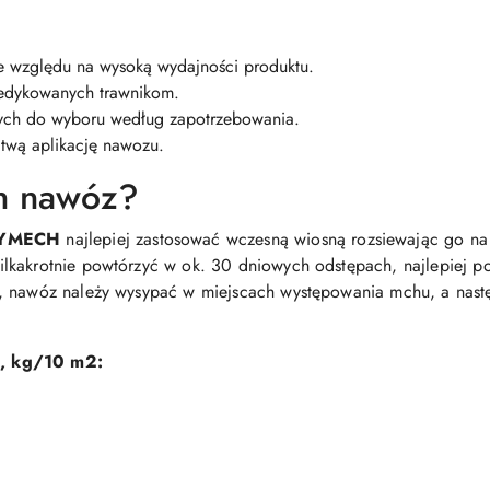
e względu na wysoką wydajności produktu.
dedykowanych trawnikom.
wych do wyboru według zapotrzebowania.
twą aplikację nawozu.
en nawóz?
TYMECH
najlepiej zastosować wczesną wiosną rozsiewając go na 
lkakrotnie powtórzyć w ok. 30 dniowych odstępach, najlepiej p
, nawóz należy wysypać w miejscach występowania mchu, a nastę
u, kg/10 m
2
: