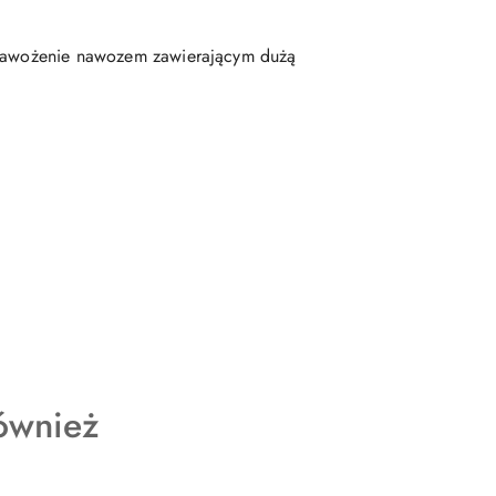
e nawożenie nawozem zawierającym dużą
również