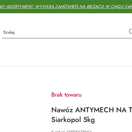
AŁY ASORTYMENT, WYSYŁKA ZAMÓWIEŃ NA BIEŻĄCO W CIĄGU 24h - 
Brak towaru
Nawóz ANTYMECH NA 
Siarkopol 5kg