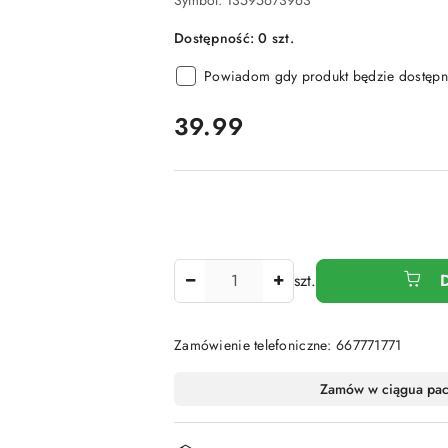
Symbol:
13595673963
Dostępność:
0
szt.
Powiadom gdy produkt będzie dostępn
cena:
39.99
Ilość
szt.
Zamówienie telefoniczne: 667771771
Dostępność
Zamów w ciągu
a pa
i