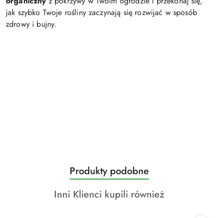
organiczny
z pokrzywy w Twoim ogrodzie i przekonaj się,
jak szybko Twoje rośliny zaczynają się rozwijać w sposób
zdrowy i bujny.
Produkty
Produkty podobne
Pomiń karuzelę produktów
o
Produkty
Inni Klienci kupili również
statusie:
o