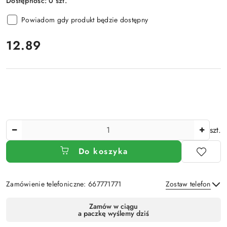
Dostępność:
0
szt.
Powiadom gdy produkt będzie dostępny
cena:
12.89
Ilość
szt.
Do koszyka
Zamówienie telefoniczne: 667771771
Zostaw telefon
Dostępność
Zamów w ciągu
a paczkę wyślemy dziś
i