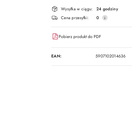
dostawa
Wysyłka w ciągu:
24 godziny
Cena przesyłki:
0
Pobierz produkt do PDF
EAN:
5907102014636