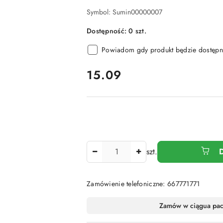
Symbol:
Sumin00000007
Dostępność:
0
szt.
Powiadom gdy produkt będzie dostępn
cena:
15.09
Ilość
szt.
Zamówienie telefoniczne: 667771771
Dostępność
Zamów w ciągu
a pa
i