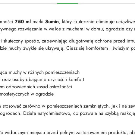
mności
750 ml
marki
Sumin
, który skutecznie eliminuje uciążli
tywnego rozwiązania w walce z muchami w domu, ogrodzie czy n
i skuteczny sposób, zapewniając długotrwałą ochronę przed intru
dzie muchy zwykle się ukrywają. Ciesz się komfortem i świeżym 
jąca muchy w różnych pomieszczeniach
w oraz osoby dbające o czystość i komfort
em odpowiednich zasad ostrożności
tmosferycznych w ogrodzie
stosować zarówno w pomieszczeniach zamkniętych, jak i na zewn
w ogrodach. Działa natychmiastowo, co pozwala na szybką reakcję
o widocznym miejscu przed pełnym zastosowaniem produktu, aby