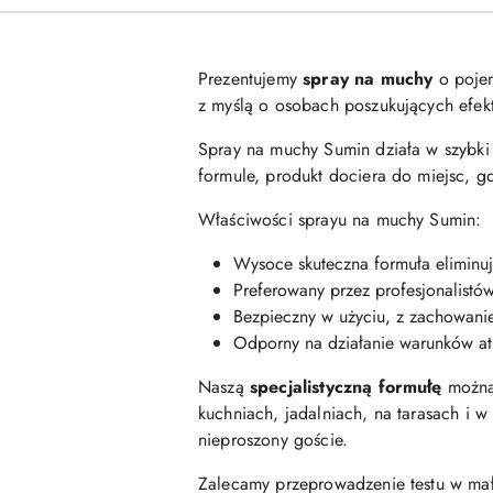
Prezentujemy
spray na muchy
o poje
z myślą o osobach poszukujących efek
Spray na muchy Sumin działa w szybki 
formule, produkt dociera do miejsc, g
Właściwości sprayu na muchy Sumin:
Wysoce skuteczna formuła eliminu
Preferowany przez profesjonalistó
Bezpieczny w użyciu, z zachowani
Odporny na działanie warunków a
Naszą
specjalistyczną formułę
można 
kuchniach, jadalniach, na tarasach i 
nieproszony goście.
Zalecamy przeprowadzenie testu w mał