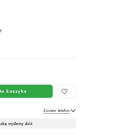
y
Do koszyka
Zostaw telefon
Wyślij
czkę wyślemy dziś