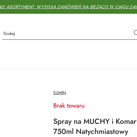
AŁY ASORTYMENT, WYSYŁKA ZAMÓWIEŃ NA BIEŻĄCO W CIĄGU 24h - 
NAZWA
SUMIN
PRODUCENTA:
Brak towaru
Spray na MUCHY i Koma
750ml Natychmiastowy