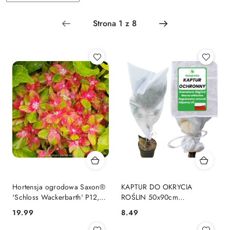
Hortensja ogrodowa Saxon®
KAPTUR DO OKRYCIA
'Schloss Wackerbarth' P12,
ROŚLIN 50x90cm
wys. 30-40 cm
AGROWŁÓKNINA ZIMA
19.99
8.49
Cena:
Cena: