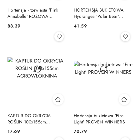
Hortensja krzewiasta 'Pink
HORTENSJA BUKIETOWA
Annabelle' RÓŻOWA
Hydrangea 'Polar Bear'
PROVEN WINNERS
OGROMNE BIAŁE
88.39
41.59
Cena:
Cena:
KWIATOSTANY C2
KAPTUR DO OKRYCIA
Hortensja bukietowa 'Fire
ROŚLIN 100x155cm
Light' PROVEN WINNERS
AGROWŁÓKNINA
17.69
70.79
Cena:
Cena: