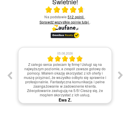
Świetnie!
Ocena średnia 4.7 na 5
Na podstawie
512 opinii
.
Sprawdź wszystkie opinie
tutaj
.
04.08.2026
na
Z pełnym przekonaniem mogę powiedzieć, że
Z 
y do
usługi tej firmy są na najwyższym poziomie. Każdy
Mo
 i
detal był dopracowany, a zespół pracowników
P
ie i
wykazywał ogromną życzliwość i profesjonalizm.
r
ełne
Czułem się doceniony jako klient. Współpraca
K
przebiegła sprawnie, bez żadnych problemów. Na
zrea
że
pewno wrócę oraz polecę tę firmę innym. 5/5 to
Z p
zdecydowanie zasłużona ocena!
Ewa K.