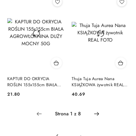
KAPTUR DO OKRYCIA
Thuja Tuja Aurea Nana
ROŚLIN 155x155cm BIAŁA
KSIĄŻKOWA żywotnik REAL
AGROWŁÓKNINA DUŻY
FOTO
21.80
40.69
Cena:
Cena:
MOCNY 50G