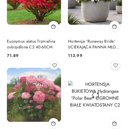
Euonymus alatus Trzmielina
Hortensja 'Runaway Bride'
oskrzydlona C2 40-60CM
UCIEKAJĄCA PANNA MŁODA
piękna, śnieżnobiała C2
71.89
113.99
Cena:
Cena: