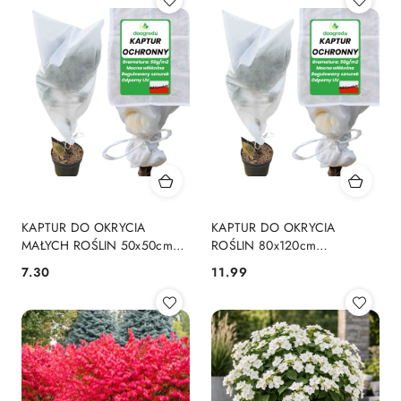
KAPTUR DO OKRYCIA
KAPTUR DO OKRYCIA
MAŁYCH ROŚLIN 50x50cm
ROŚLIN 80x120cm
BIAŁA AGROWŁÓKNINA
AGROWŁÓKNINA
7.30
11.99
Cena:
Cena:
MOCNY 50G