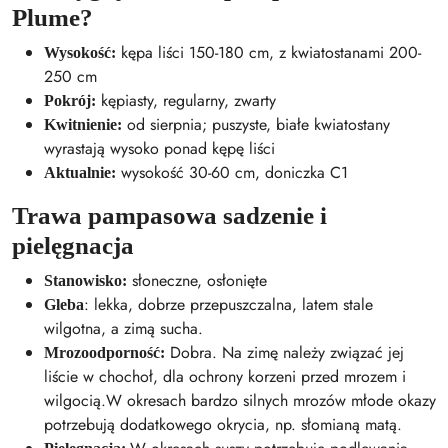
Plume?
kępa liści 150-180 cm, z kwiatostanami 200-
Wysokość:
250 cm
kępiasty, regularny, zwarty
Pokrój:
od sierpnia; puszyste, białe kwiatostany
Kwitnienie:
wyrastają wysoko ponad kępę liści
wysokość 30-60 cm, doniczka C1
Aktualnie:
Trawa pampasowa sadzenie i
pielęgnacja
słoneczne, osłonięte
Stanowisko:
: lekka, dobrze przepuszczalna, latem stale
Gleba
wilgotna, a zimą sucha.
Dobra. Na zimę należy związać jej
Mrozoodporność:
liście w chochoł, dla ochrony korzeni przed mrozem i
wilgocią.W okresach bardzo silnych mrozów młode okazy
potrzebują dodatkowego okrycia, np. słomianą matą.