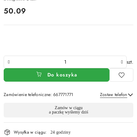
cena:
50.09
Ilość
szt.
Do koszyka
Zamówienie telefoniczne: 667771771
Zostaw telefon
Dostępność
Zamów w ciągu
a paczkę wyślemy dziś
i
Wyślij
dostawa
Wysyłka w ciągu:
24 godziny