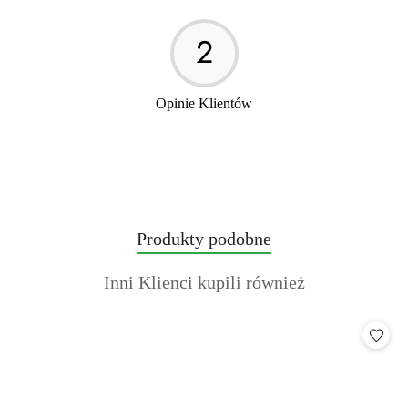
polecam
2
Opinie Klientów
Produkty
Produkty podobne
Pomiń karuzelę produktów
o
Produkty
Inni Klienci kupili również
statusie:
o
statusie: