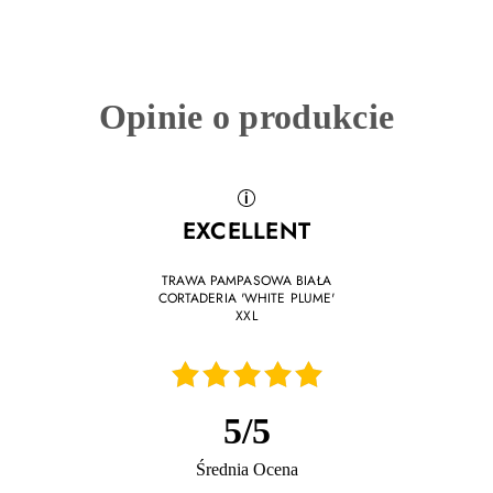
Opinie o produkcie
EXCELLENT
TRAWA PAMPASOWA BIAŁA
CORTADERIA 'WHITE PLUME'
XXL
06.07.2025
Duże sadzonki, takie jak na zdjęciu.wszystkie się przyjęły.
Polecam!
5
/
5
Średnia Ocena
21.06.2025