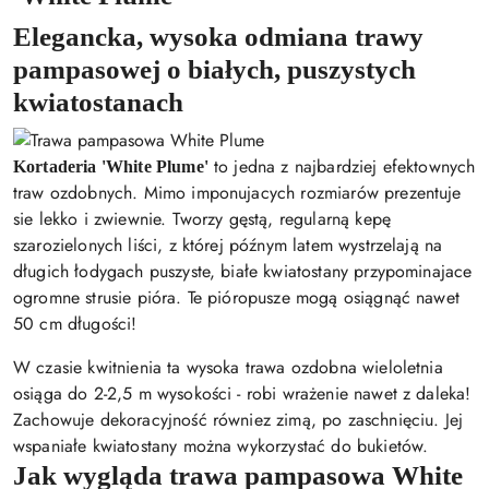
Elegancka, wysoka odmiana trawy
pampasowej o białych, puszystych
kwiatostanach
to jedna z najbardziej efektownych
Kortaderia 'White Plume'
traw ozdobnych. Mimo imponujacych rozmiarów prezentuje
sie lekko i zwiewnie. Tworzy gęstą, regularną kepę
szarozielonych liści, z której późnym latem wystrzelają na
długich łodygach puszyste, białe kwiatostany przypominajace
ogromne strusie pióra. Te pióropusze mogą osiągnąć nawet
50 cm długości!
W czasie kwitnienia ta wysoka trawa ozdobna wieloletnia
osiąga do 2-2,5 m wysokości - robi wrażenie nawet z daleka!
Zachowuje dekoracyjność równiez zimą, po zaschnięciu. Jej
wspaniałe kwiatostany można wykorzystać do bukietów.
Jak wygląda trawa pampasowa White