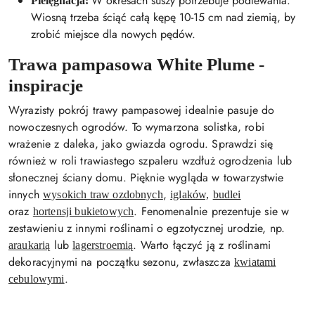
W okresach suszy potrzebuje podlewania.
Pielęgnacja:
Wiosną trzeba ściąć całą kępę 10-15 cm nad ziemią, by
zrobić miejsce dla nowych pędów.
Trawa pampasowa White Plume -
inspiracje
Wyrazisty pokrój trawy pampasowej idealnie pasuje do
nowoczesnych ogrodów. To wymarzona solistka, robi
wrażenie z daleka, jako gwiazda ogrodu. Sprawdzi się
również w roli trawiastego szpaleru wzdłuż ogrodzenia lub
słonecznej ściany domu. Pięknie wygląda w towarzystwie
innych
,
wysokich traw ozdobnych
iglaków,
budlei
oraz
. Fenomenalnie prezentuje sie w
hortensji bukietowych
zestawieniu z innymi roślinami o egzotycznej urodzie, np.
lub
. Warto łączyć ją z roślinami
araukarią
lagerstroemią
dekoracyjnymi na początku sezonu, zwłaszcza
kwiatami
.
cebulowymi