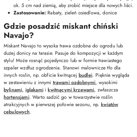
ok. 5 cm nad ziemią, aby zrobić miejsce dla nowych liści.
Zastosowanie:
Rabaty, zieleń osiedlowa, donice
Gdzie posadzić miskant chiński
Navajo?
Miskant Navajo to wysoka trawa ozdobna do ogrodu lub
dużej donicy na tarasie. Pasuje do kompozycji w każdym
stylu! Może rosnąć pojedynczo lub w formie trawiastego
szpaler wzdłuz ogrodzenia. Stanowi malownicze tło dla
innych roslin, np. obficie kwitnącej
budlei
. Pięknie wygląda
w zestawieniu z innymi
trawami ozdobnymi
, wysokimi
bylinami,
iglakami
i
kwitnącymi krzewami
, zwłaszcza
hortensjami
. Warto sadzić go w towarzystwie roślin
atrakcyjnych w pierwszej połowie sezonu, np.
kwiatów
cebulowych
.