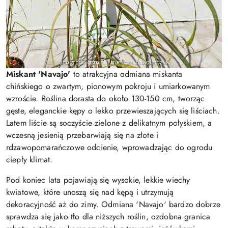
Miskant 'Navajo'
to atrakcyjna odmiana miskanta
chińskiego o zwartym, pionowym pokroju i umiarkowanym
wzroście. Roślina dorasta do około 130-150 cm, tworząc
gęste, eleganckie kępy o lekko przewieszających się liściach.
Latem liście są soczyście zielone z delikatnym połyskiem, a
wczesną jesienią przebarwiają się na złote i
rdzawopomarańczowe odcienie, wprowadzając do ogrodu
ciepły klimat.
Pod koniec lata pojawiają się wysokie, lekkie wiechy
kwiatowe, które unoszą się nad kępą i utrzymują
dekoracyjność aż do zimy. Odmiana 'Navajo' bardzo dobrze
sprawdza się jako tło dla niższych roślin, ozdobna granica