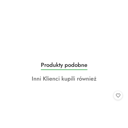
Produkty
Produkty podobne
Pomiń karuzelę produktów
o
Produkty
Inni Klienci kupili również
statusie:
o
statusie: