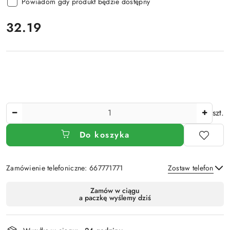
Powiadom gdy produkt będzie dostępny
cena:
32.19
Ilość
szt.
Do koszyka
Zamówienie telefoniczne: 667771771
Zostaw telefon
Dostępność
Zamów w ciągu
a paczkę wyślemy dziś
i
Wyślij
dostawa