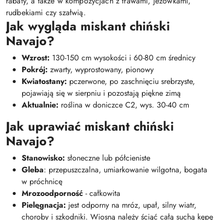
rabaty, a także w kompozycjach z trawami, jeżówkami,
rudbekiami czy szałwią.
Jak wygląda miskant chiński
Navajo?
Wzrost:
130-150 cm wysokości i 60-80 cm średnicy
Pokrój:
zwarty, wyprostowany, pionowy
Kwiatostany:
pczerwone, po zaschnięciu srebrzyste,
pojawiają się w sierpniu i pozostają piękne zimą
Aktualnie:
roślina w doniczce C2, wys. 30-40 cm
Jak uprawiać miskant chiński
Navajo?
Stanowisko:
słoneczne lub półcieniste
Gleba
: przepuszczalna, umiarkowanie wilgotna, bogata
w próchnicę
Mrozoodporność
- całkowita
Pi
elęgnacja:
jest odporny na mróz, upał, silny wiatr,
choroby i szkodniki. Wiosną należy ściąć całą suchą kępę