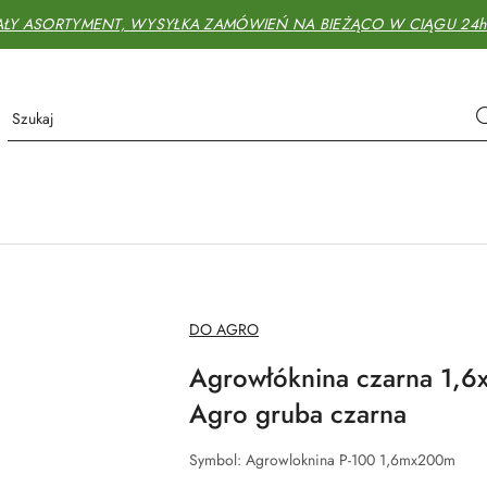
AŁY ASORTYMENT, WYSYŁKA ZAMÓWIEŃ NA BIEŻĄCO W CIĄGU 24h - 
NAZWA
DO AGRO
PRODUCENTA:
Agrowłóknina czarna 1
Agro gruba czarna
Symbol:
Agrowloknina P-100 1,6mx200m