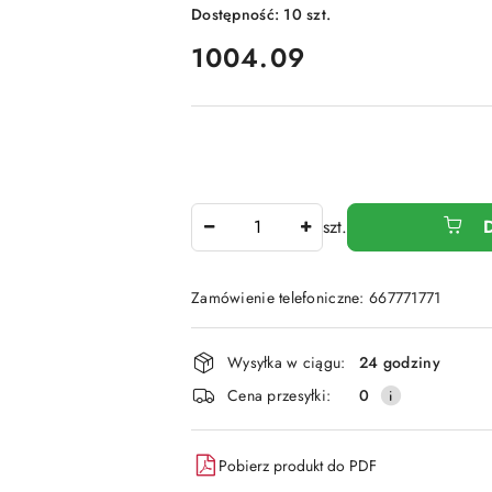
Dostępność:
10
szt.
cena:
1004.09
Ilość
szt.
Zamówienie telefoniczne: 667771771
Dostępność
Wysyłka w ciągu:
24 godziny
i
Cena przesyłki:
0
dostawa
Pobierz produkt do PDF