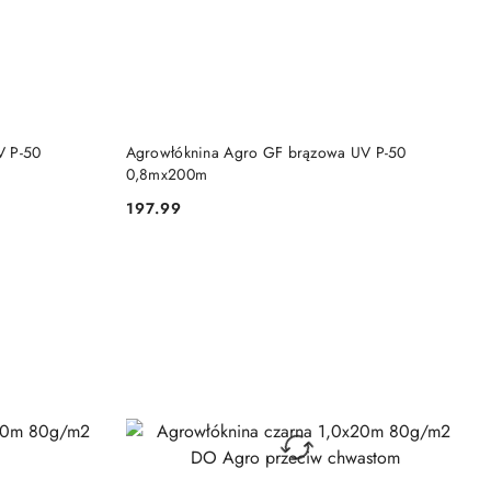
DO KOSZYKA
V P-50
Agrowłóknina Agro GF brązowa UV P-50
0,8mx200m
197.99
Cena: