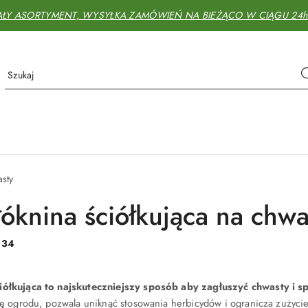
AŁY ASORTYMENT, WYSYŁKA ZAMÓWIEŃ NA BIEŻĄCO W CIĄGU 24h - 
asty
óknina ściółkująca na chwa
:
34
iółkująca
to najskuteczniejszy sposób aby zagłuszyć chwasty i 
ję ogrodu, pozwala uniknąć stosowania herbicydów i ogranicza zużyci