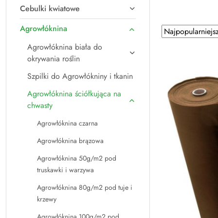
Cebulki kwiatowe
Agrowłóknina
Zastosowano sort
Sortuj według
Agrowłóknina biała do
okrywania roślin
Szpilki do Agrowłókniny i tkanin
Agrowłóknina ściółkująca na
chwasty
Agrowłóknina czarna
Agrowłóknina brązowa
Agrowłóknina 50g/m2 pod
truskawki i warzywa
Agrowłóknina 80g/m2 pod tuje i
krzewy
Agrowłóknina 100g/m2 pod