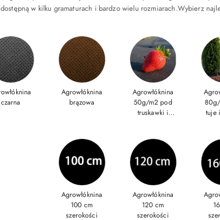
 dostępną w kilku gramaturach i bardzo wielu rozmiarach.Wybierz naj
rowłóknina
Agrowłóknina
Agrowłóknina
Agro
czarna
brązowa
50g/m2 pod
80g
truskawki i
tuje 
warzywa
Agrowłóknina
Agrowłóknina
Agro
100 cm
120 cm
1
szerokości
szerokości
sze