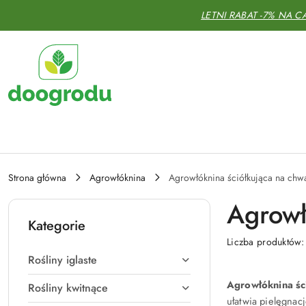
Przejdź do treści głównej
Przejdź do wyszukiwarki
Przejdź do moje konto
Przejdź do menu głównego
Przejdź do stopki
LETNI RABAT -7% NA C
Strona główna
Agrowłóknina
Agrowłóknina ściółkująca na chw
Agrowł
Kategorie
Liczba produktów
Rośliny iglaste
Agrowłóknina śc
Rośliny kwitnące
ułatwia pielęgnac