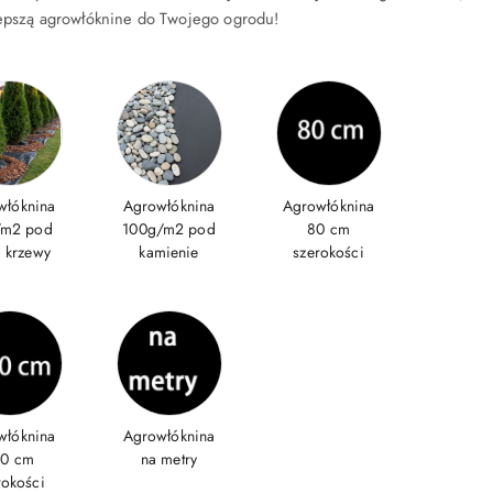
lepszą agrowłóknine do Twojego ogrodu!
włóknina
Agrowłóknina
Agrowłóknina
/m2 pod
100g/m2 pod
80 cm
i krzewy
kamienie
szerokości
włóknina
Agrowłóknina
60 cm
na metry
rokości