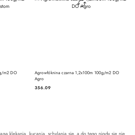
DO KOSZYKA
0g/m2 DO
Agrowłóknina czarna 1,2x100m 100g/m2 DO
Agro
356.09
Cena:
a klękania, kucania, schylania się, a do tego nigdy się nie