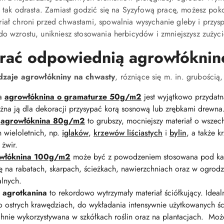
 i tak odrasta. Zamiast godzić się na Syzyfową pracę, możesz po
iał chroni przed chwastami, spowalnia wysychanie gleby i przysp
do wzrostu, unikniesz stosowania herbicydów i zmniejszysz zuży
rać odpowiednią agrowłóknin
dzaje agrowłókniny na chwasty
, rózniące się m. in. grubością
wa
agrowłóknina o gramaturze 50g/m2
jest wyjątkowo przydatn
żna ją dla dekoracji przysypać korą sosnową lub zrębkami drewna
a
agrowłóknina 80g/m2
to grubszy, mocniejszy materiał o wszec
in wieloletnich, np.
iglaków
,
krzewów liściastych
i
bylin
, a także 
żwir.
włóknina 100g/m2
może być z powodzeniem stosowana pod kamie
ę na rabatach, skarpach, ścieżkach, nawierzchniach oraz w ogrod
lnych.
a
agrotkanina
to rekordowo wytrzymały materiał ściółkujący. Idea
 ostrych krawędziach, do wykładania intensywnie użytkowanych ści
chnie wykorzystywana w szkółkach roślin oraz na plantacjach. Mo