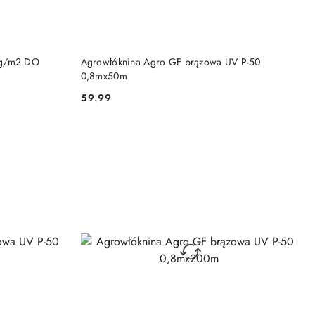
DO KOSZYKA
0g/m2 DO
Agrowłóknina Agro GF brązowa UV P-50
0,8mx50m
59.99
Cena: