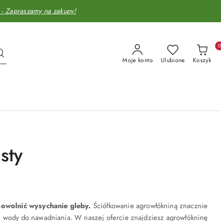
Zapraszamy na zakupy!
Moje konto
Ulubione
Koszyk
sty
spowolnić wysychanie gleby.
Ściółkowanie agrowłókniną
znacznie
e wody do nawadniania. W naszej ofercie znajdziesz agrowłókninę