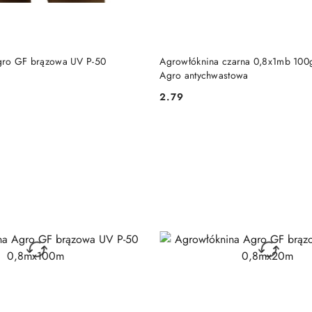
DO KOSZYKA
DO KOSZYKA
gro GF brązowa UV P-50
Agrowłóknina czarna 0,8x1mb 10
Agro antychwastowa
2.79
Cena: