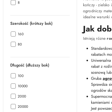
Waga produktu z opakowaniem jednostkowym:
8
kończy - zielsko
ogrodniczy mater
idealne warunki 
Szerokość (krótszy bok)
Jak dob
Szerokość (krótszy bok):
160
Istnieją rózne
ro
Szerokość (krótszy bok):
80
Standardo
rabatach mo
Uniwersaln
Długość (dłuższy bok)
rabat z rośl
sosnową lub 
Długość (dłuższy bok):
100
Gruba
agro
Sprawdza si
Długość (dłuższy bok):
10000
ogrodów ska
Długość (dłuższy bok):
Supermocn
2000
kamieniami o
Długość (dłuższy bok):
20000
Jest powsze