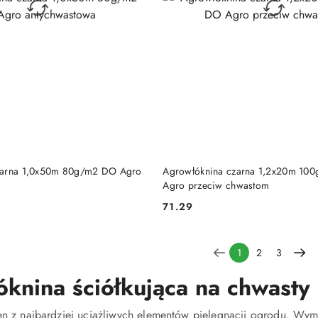
DO KOSZYKA
DO KOSZYKA
zarna 1,0x50m 80g/m2 DO Agro
Agrowłóknina czarna 1,2x20m 10
Agro przeciw chwastom
71.29
Cena:
1
2
3
knina ściółkująca na chwasty
en z najbardziej uciążliwych elementów pielęgnacji ogrodu. Wymag