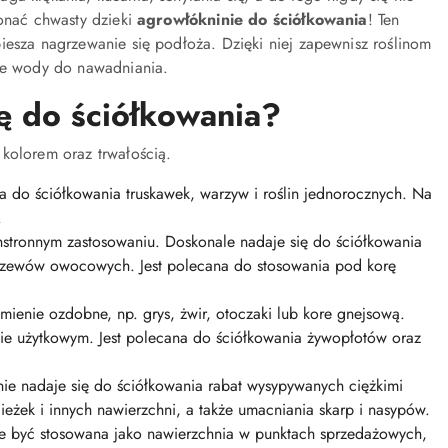
konać chwasty dzieki
agrowłókninie do ściółkowania
! Ten
iesza nagrzewanie się podłoża. Dzięki niej zapewnisz roślinom
cie wody do nawadniania.
ę do ściółkowania?
, kolorem oraz trwałością.
a do ściółkowania truskawek, warzyw i roślin jednorocznych. Na
.
hstronnym zastosowaniu. Doskonale nadaje się do ściółkowania
krzewów owocowych. Jest polecana do stosowania pod korę
nie ozdobne, np. grys, żwir, otoczaki lub kore gnejsową.
zie użytkowym. Jest polecana do ściółkowania żywopłotów oraz
lnie nadaje się do ściółkowania rabat wysypywanych ciężkimi
eżek i innych nawierzchni, a także umacniania skarp i nasypów.
że być stosowana jako nawierzchnia w punktach sprzedażowych,