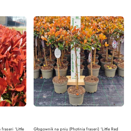
NY
PRODUKT NIEDOSTĘPNY
raseri 'Little
Głogownik na pniu (Photinia fraseri) 'Little Red