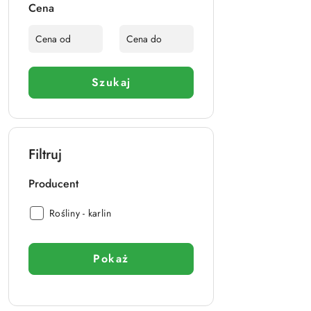
Cena
Szukaj
Filtruj
Producent
Producent:
Rośliny - karlin
Pokaż