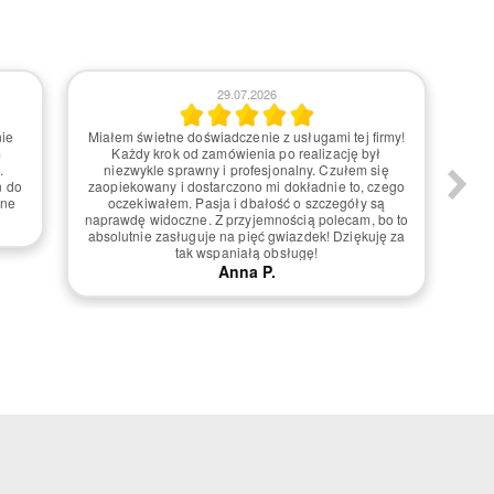
29.07.2026
nie
Miałem świetne doświadczenie z usługami tej firmy!
Z p
m
Każdy krok od zamówienia po realizację był
.
niezwykle sprawny i profesjonalny. Czułem się
przy
n do
zaopiekowany i dostarczono mi dokładnie to, czego
s
ane
oczekiwałem. Pasja i dbałość o szczegóły są
wy
naprawdę widoczne. Z przyjemnością polecam, bo to
absolutnie zasługuje na pięć gwiazdek! Dziękuję za
r
tak wspaniałą obsługę!
Anna P.