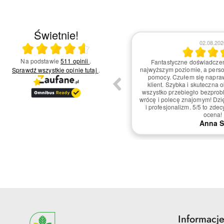
Świetnie!
04.08.2026
02.08.202
Ocena średnia 4.6 na 5
Na podstawie
511 opinii
.
nością oceniam usługi tej firmy na 5/5.
Fantastyczne doświadczen
wiadczenie było naprawdę pozytywne!
najwyższym poziomie, a pers
Sprawdź wszystkie opinie
tutaj
.
nalne podejście zespołu oraz szybka
pomocy. Czułem się napra
a potrzeby klienta robią dużą różnicę.
klient. Szybka i skuteczna 
p obsługi był starannie przemyślany i
wszystko przebiegło bezpro
y, co sprawiło, że czułem się wyjątkowo.
wrócę i polecę znajomym! Dzi
ą skorzystam ponownie i polecę innym!
i profesjonalizm. 5/5 to zd
ocena!
Mariusz O.
Anna S
Informacj