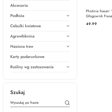
Akcesoria
PRO
Photinia fraseri
Podłoża
Głogownik Fras
49.99
Cebulki kwiatowe
Cena:
Agrowłóknina
Nasiona traw
Karty podarunkowe
Rośliny wg zastosowania
Szukaj