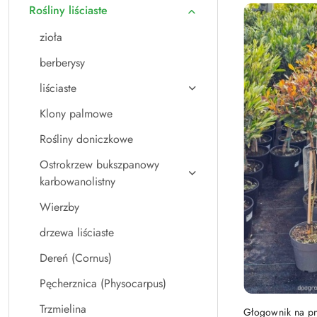
Rośliny liściaste
zioła
berberysy
liściaste
Klony palmowe
Rośliny doniczkowe
Ostrokrzew bukszpanowy
karbowanolistny
Wierzby
drzewa liściaste
Dereń (Cornus)
Pęcherznica (Physocarpus)
Trzmielina
Głogownik na pni