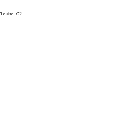
NY
 'Louise' C2