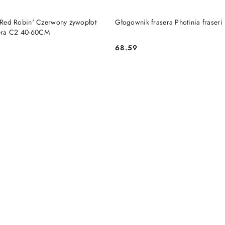
DUKT NIEDOSTĘPNY
PRODUKT NIEDOSTĘP
 'Red Robin' Czerwony żywopłot
Głogownik frasera Photinia fraseri
era C2 40-60CM
68.59
Cena: