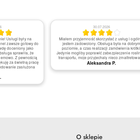
6
30.07.2026
ie! Usługi były na
Miałem przyjemność skorzystać z usług i ogól
onel zawsze gotowy do
jestem zadowolony. Obsługa była na dobry
wdę doceniony jako
poziomie, a czas realizacji zamówienia krótki
obsługa sprawiła, że
Jedynie mogliby poprawić zabezpieczenie rosli
blemowo. Z pewnością
transportu, moje przyjechaly nieco zmaltretow
ękuję za świetną pracę
Aleksandra P.
ecydowanie zasłużona
.
e
O sklepie