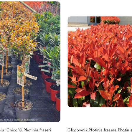
PRODUKT NIEDOSTĘP
DO KOSZYKA
u 'Chico'® Photinia fraseri
Głogownik Pfotinia frasera Photinia f