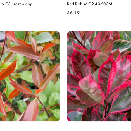
ra C3 szczepiony
Red Robin' C2 40-60CM
56.19
Cena: