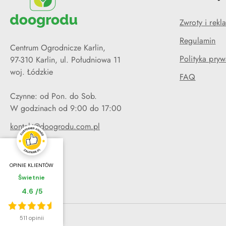
Zwroty i rekl
Regulamin
Centrum Ogrodnicze Karlin,
Polityka pryw
97-310 Karlin, ul. Południowa 11
woj. Łódzkie
FAQ
Czynne: od Pon. do Sob.
W godzinach od 9:00 do 17:00
kontakt@doogrodu.com.pl
667 771 771
OPINIE KLIENTÓW
Świetnie
Średnia ocena klientów:
4.6
/
5
Łącznie opinii:
511 opinii