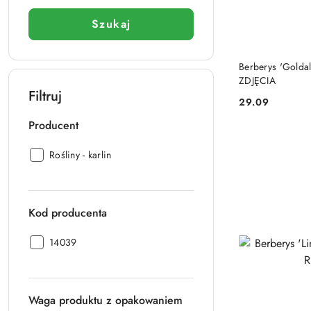
Szukaj
Berberys 'Golda
ZDJĘCIA
Filtruj
29.09
Cena:
Producent
Producent:
Rośliny - karlin
Kod producenta
Kod producenta:
14039
Waga produktu z opakowaniem