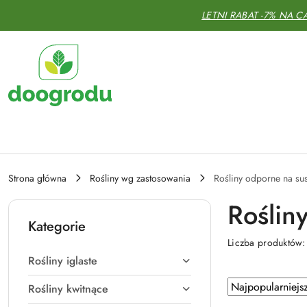
Przejdź do treści głównej
Przejdź do wyszukiwarki
Przejdź do moje konto
Przejdź do menu głównego
Przejdź do stopki
LETNI RABAT -7% NA C
Strona główna
Rośliny wg zastosowania
Rośliny odporne na su
Roślin
Kategorie
Liczba produktów
Rośliny iglaste
Zastosowano sort
Sortuj według
Rośliny kwitnące