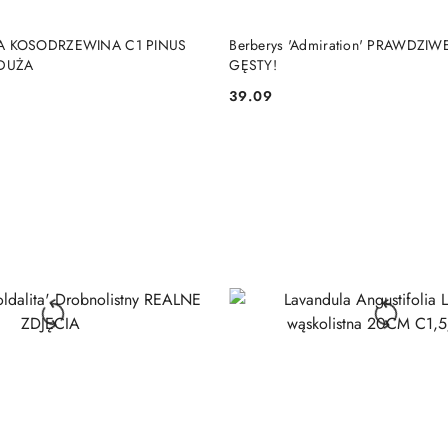
DO KOSZYKA
DO KOSZYKA
 KOSODRZEWINA C1 PINUS
Berberys 'Admiration' PRAWDZIWE
DUŻA
GĘSTY!
39.09
Cena: