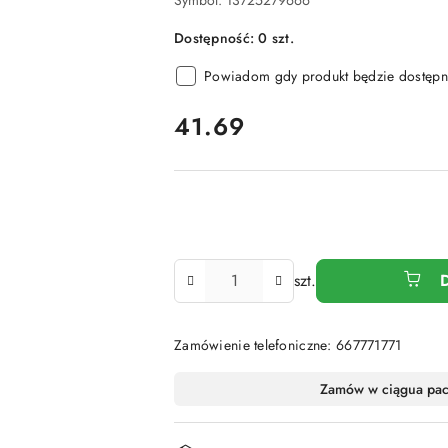
Symbol:
13725279666
Dostępność:
0
szt.
Powiadom gdy produkt będzie dostępn
cena:
41.69
Ilość
szt.
Zamówienie telefoniczne: 667771771
Dostępność
Zamów w ciągu
a pa
i