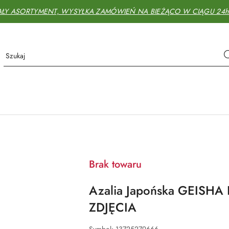
AŁY ASORTYMENT, WYSYŁKA ZAMÓWIEŃ NA BIEŻĄCO W CIĄGU 24h - 
Brak towaru
Azalia Japońska GEISH
ZDJĘCIA