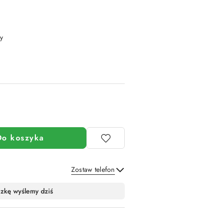
y
Do koszyka
Zostaw telefon
Wyślij
czkę wyślemy dziś