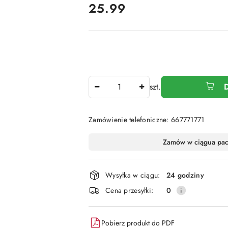
cena:
25.99
Ilość
szt.
Zamówienie telefoniczne: 667771771
Dostępność
Zamów w ciągu
a pa
i
dostawa
Wysyłka w ciągu:
24 godziny
Cena przesyłki:
0
Pobierz produkt do PDF