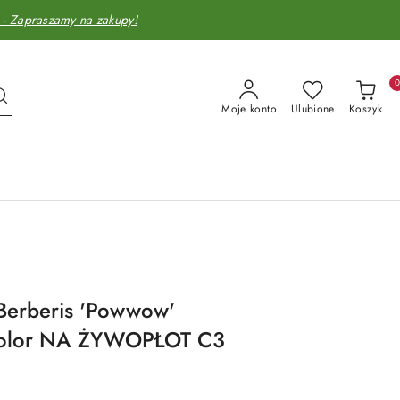
Zapraszamy na zakupy!
Moje konto
Ulubione
Koszyk
erberis 'Powwow'
olor NA ŻYWOPŁOT C3