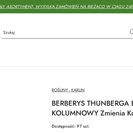
AŁY ASORTYMENT, WYSYŁKA ZAMÓWIEŃ NA BIEŻĄCO W CIĄGU 24h - 
NAZWA
ROŚLINY - KARLIN
PRODUCENTA:
BERBERYS THUNBERGA B
KOLUMNOWY Zmienia K
Dostępność:
97
szt.