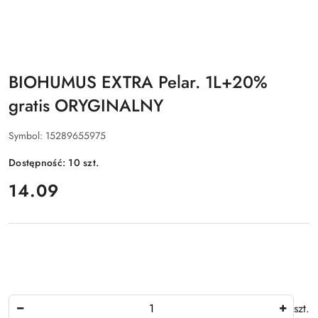
BIOHUMUS EXTRA Pelar. 1L+20%
gratis ORYGINALNY
Symbol:
15289655975
Dostępność:
10
szt.
cena:
14.09
Ilość
szt.