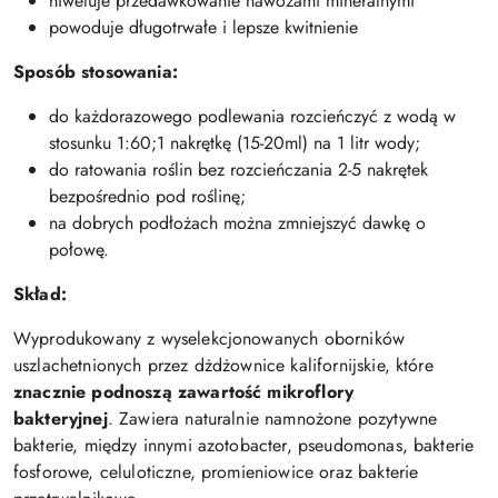
niweluje przedawkowanie nawozami mineralnymi
powoduje długotrwałe i lepsze kwitnienie
Sposób stosowania:
do każdorazowego podlewania rozcieńczyć z wodą w
stosunku 1:60;1 nakrętkę (15-20ml) na 1 litr wody;
do ratowania roślin bez rozcieńczania 2-5 nakrętek
bezpośrednio pod roślinę;
na dobrych podłożach można zmniejszyć dawkę o
połowę.
Skład:
Wyprodukowany z wyselekcjonowanych oborników
uszlachetnionych przez dżdżownice kalifornijskie, które
znacznie podnoszą zawartość mikroflory
bakteryjnej
. Zawiera naturalnie namnożone pozytywne
bakterie, między innymi azotobacter, pseudomonas, bakterie
fosforowe, celuloticzne, promieniowice oraz bakterie