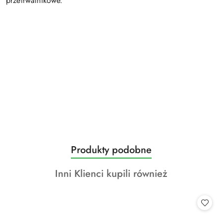
przetrwalnikowe.
Produkty
Produkty podobne
Pomiń karuzelę produktów
o
Produkty
Inni Klienci kupili również
statusie:
o
statusie: