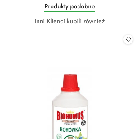
Produkty
Produkty podobne
Pomiń karuzelę produktów
o
Produkty
Inni Klienci kupili również
statusie:
o
statusie: