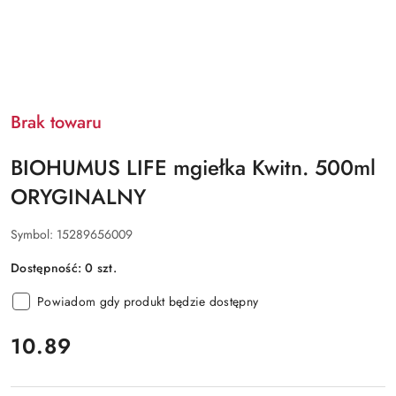
Brak towaru
BIOHUMUS LIFE mgiełka Kwitn. 500ml
ORYGINALNY
Symbol:
15289656009
Dostępność:
0
szt.
Powiadom gdy produkt będzie dostępny
cena:
10.89