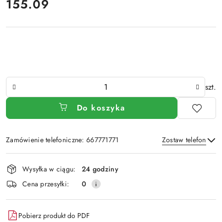
cena:
155.09
Ilość
szt.
Do koszyka
Zamówienie telefoniczne: 667771771
Zostaw telefon
Dostępność
Wysyłka w ciągu:
24 godziny
i
Wyślij
Cena przesyłki:
0
dostawa
Pobierz produkt do PDF