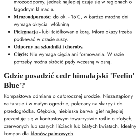
mrozoodporny, jednak najlepiej czuje się w regionach o
łagodnym klimacie.
: do ok. -
15°C,
w bardzo mroźne dni
Mrozoodporność
wymaga okrycia włókniną
lubi ściółkowanie korą. Młore okazy trzeba
Pielęgnacja -
podkewać w czasie suszy.
Odporny na szkodniki i choroby.
Nie wymaga cięcia ani formowania. W razie
Cięcie:
potrzeby można skrócić pędy wczesną wiosną.
Gdzie posadzić
cedr himalajski 'Feelin'
Blue'?
Kompaktowa odmiana o całorocznej urodzie. Niezastąpiony
na tarasie i w małym ogrodzie, polecany na skarpy i do
przedogródka. Głęboka, niebieska barwa igieł najlepiej
prezentuje się w kontrastowym towarzystwie roślin o złotych,
czerwonych lub szarych liściach lub białych kwiatach. Idealny
kompan dla
klonów palmowych
.