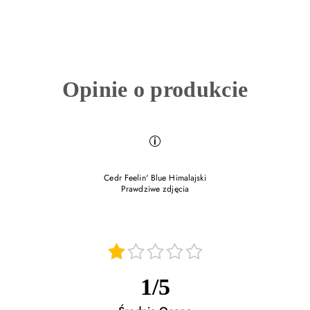
Opinie o produkcie
Cedr Feelin' Blue Himalajski
Prawdziwe zdjęcia
24.11.2025
od dnia 13.11.2025 gdy dokonałam zakupu nie
otrzymałam towaru ani żadnej informacji
1
/
5