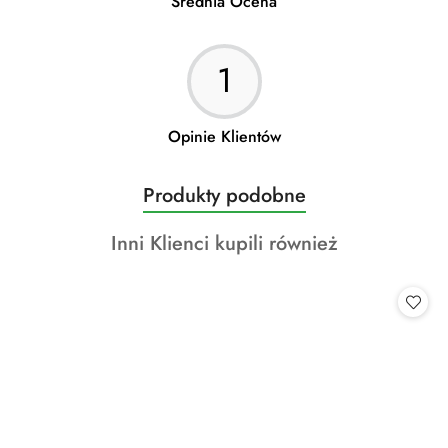
Średnia Ocena
1
Opinie Klientów
Produkty
Produkty podobne
Pomiń karuzelę produktów
o
Produkty
Inni Klienci kupili również
statusie:
o
statusie: