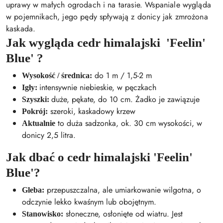
uprawy w małych ogrodach i na tarasie. Wspaniale wygląda
w pojemnikach, jego pędy spływają z donicy jak zmrożona
kaskada.
Jak wygląda cedr himalajski
'Feelin'
Blue'
?
do 1 m / 1,5-2 m
Wysokość / średnica:
intensywnie niebieskie, w pęczkach
Igły:
duże, pękate, do 10 cm. Żadko je zawiązuje
Szyszki:
szeroki, kaskadowy krzew
Pokrój:
to duża sadzonka, ok. 30 cm wysokości, w
Aktualnie
donicy 2,5 litra.
Jak dbać o cedr himalajski 'Feelin'
Blue'?
przepuszczalna, ale umiarkowanie wilgotna, o
Gleba:
odczynie lekko kwaśnym lub obojętnym.
słoneczne, osłonięte od wiatru. Jest
Stanowisko: