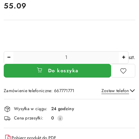
cena:
55.09
Ilość
szt.
Do koszyka
Zamówienie telefoniczne: 667771771
Zostaw telefon
Dostępność
Wysyłka w ciągu:
24 godziny
i
Wyślij
Cena przesyłki:
0
dostawa
Pobierz produkt do PDF