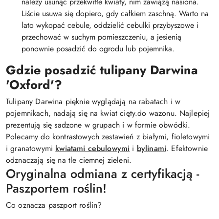
należy usunąć przekwitłe kwiaty, nim zawiążą nasiona.
Liście usuwa się dopiero, gdy całkiem zaschną. Warto na
lato wykopać cebule, oddzielić cebulki przybyszowe i
przechować w suchym pomieszczeniu, a jesienią
ponownie posadzić do ogrodu lub pojemnika.
Gdzie posadzić tulipany Darwina
'Oxford'?
Tulipany Darwina pięknie wyglądają na rabatach i w
pojemnikach, nadają się na kwiat cięty.do wazonu. Najlepiej
prezentują się sadzone w grupach i w formie obwódki.
Polecamy do kontrastowych zestawień z białymi, fioletowymi
i granatowymi
kwiatami cebulowymi
i
bylinami
. Efektownie
odznaczają się na tle ciemnej zieleni.
Oryginalna odmiana z certyfikacją -
Paszportem roślin!
Co oznacza paszport roślin?