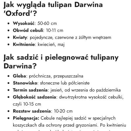
Jak wygląda tulipan Darwina
'Oxford'?
Wysokość
: 50-60 cm
Obwód cebuli
: 10-11 cm
Kwiaty
: pojedyncze, czerwone z żółtym wnętrzem
Kwitnienie
: kwiecień, maj
Jak sadzić i pielegnować tulipany
Darwina?
Gleba
: próchnicza, przepuszczalna
Stanowisko
: słoneczne lub półcieniste
Termin sadzenia
: jesień, od wrzesnia do października
Głębokość sadzenia
: dwu-trzykrotna wysokość cebulki,
czyli 10-15 cm
Rozstaw sadzenia
: 10-20 cm
Pielęgnacja:
Cebule najlepiej sadzić w specjalnych
koszyczkach dla ochrony przed gryzoniami. Po kwitnieniu