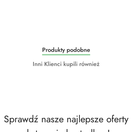
Produkty
Produkty podobne
Pomiń karuzelę produktów
o
Produkty
Inni Klienci kupili również
statusie:
o
statusie:
Sprawdź nasze najlepsze oferty