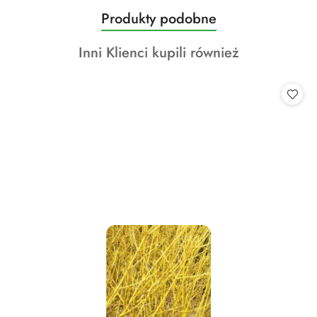
Produkty
Produkty podobne
Pomiń karuzelę produktów
o
Produkty
Inni Klienci kupili również
statusie:
o
statusie: