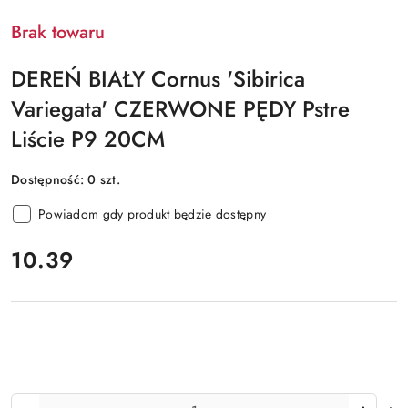
Brak towaru
DEREŃ BIAŁY Cornus 'Sibirica
Variegata' CZERWONE PĘDY Pstre
Liście P9 20CM
Dostępność:
0
szt.
Powiadom gdy produkt będzie dostępny
cena:
10.39
Ilość