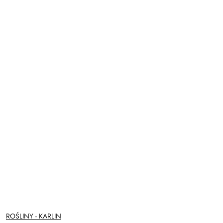
NAZWA
ROŚLINY - KARLIN
PRODUCENTA: