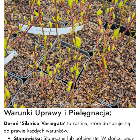
Warunki Uprawy i Pielęgnacja:
Dereń 'Sibirica Variegata'
to roślina, która dostosuje się
do prawie każdych warunków.
Stanowisko:
Słoneczne lub półcieniste. W słońcu pędy