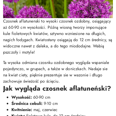
Czosnek aflatunenski to wysoki czosnek ozdobny, osiągający
aż 60-90 cm wysokości. Późną wiosną tworzy imponujące
kule fioletowych kwiatów, sztywno wzniesione na długich,
nagich łodygach. Kwiatostany osiągają do 12 cm średnicy, są
widoczne nawet z daleka, a do tego miododajne. Wabią
pszczoły i motyle!
Ta wysoka odmiana czosnku ozdobnego wygląda wspaniale
pojedynczo, w grupach, a także w doniczkach. Nadaje sie
na kwiat ciety, pięknie prezentuje sie w wazonie i długo
zachowuje świeżość po ścięciu.
Jak wygląda czosnek aflatuneński?
Wysokość:
60-90 cm
Średnica cebuli:
9-10 cm
Kwitnienie:
maj, czerwiec
Kwiaty:
fioletowe kule, do 12 cm średnicy