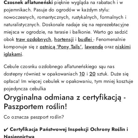
Czosnek aflatuneński
pięknie wygląda na rabatach i w
pojemnikach. Pasuje do ogrodów w każdym stylu:
nowoczesnych, romantycznych, rustykalnych, formalnych i
naturalistycznych. Doskonale nadaje się na reprezebtacyjne
miejsca w ogrodzie, na tarasie i balkonie. Warto go sadzić
obok
traw ozdobnych
,
hortensji
i
budlei
- Fenomenalnie
komponuje się z
ostnicą 'Pony Tails'
,
lawendą
oraz
niskimi
iglakami
.
Cebule czosnku ozdobnego aflatuneńskiego sąu nas
dostepny również w opakowaniach
10
i
20
sztuk. Duże się
opłaca! Im więcej cebulek w opakowaniu, tym mniej kosztuje
pojedyncza cebulka
Oryginalna odmiana z certyfikacją -
Paszportem roślin!
Co oznacza paszport roślin?
✔️
Certyfikacja Państwowej Inspekcji Ochrony Roślin i
Nasiennictwa