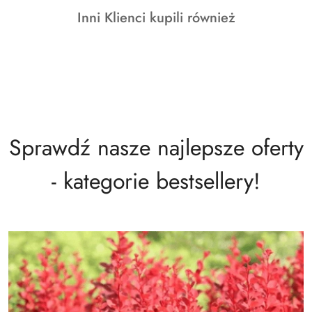
o
Produkty
Inni Klienci kupili również
statusie:
o
statusie:
Sprawdź nasze najlepsze oferty
- kategorie bestsellery!