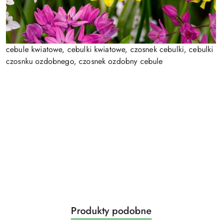
cebule kwiatowe, cebulki kwiatowe, czosnek cebulki, cebulki
czosnku ozdobnego, czosnek ozdobny cebule
Produkty
Produkty podobne
Pomiń karuzelę produktów