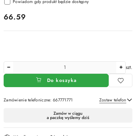
Powiadom gdy produkt będzie dostępny
cena:
66.59
Ilość
szt.
Do koszyka
Zamówienie telefoniczne: 667771771
Zostaw telefon
Dostępność
Zamów w ciągu
a paczkę wyślemy dziś
i
Wyślij
dostawa