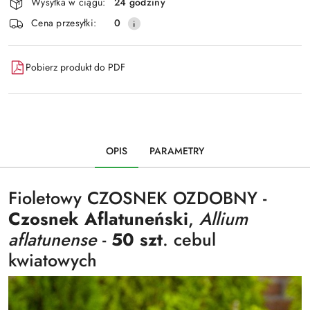
Wysyłka w ciągu:
24 godziny
Cena przesyłki:
0
Pobierz produkt do PDF
OPIS
PARAMETRY
Fioletowy CZOSNEK OZDOBNY -
Czosnek Aflatuneński
,
Allium
aflatunense
-
50 szt
. cebul
kwiatowych