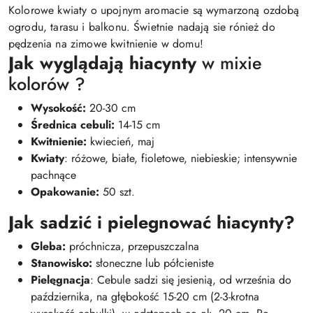
Kolorowe kwiaty o upojnym aromacie są wymarzoną ozdobą
ogrodu, tarasu i balkonu. Świetnie nadają sie rónież do
pędzenia na zimowe kwitnienie w domu!
Jak wyglądają hiacynty
w mixie
kolorów ?
Wysokość:
20-30 cm
Średnica cebuli:
14-15 cm
Kwitnienie:
kwiecień, maj
Kwiaty
: różowe, białe, fioletowe, niebieskie; intensywnie
pachnące
Opakowanie:
50 szt.
Jak sadzić i pielegnować hiacynty?
Gleba:
próchnicza, przepuszczalna
Stanowisko:
słoneczne lub półcieniste
Pielęgnacja
: Cebule sadzi się jesienią, od września do
października, na głębokość 15-20 cm (2-3-krotna