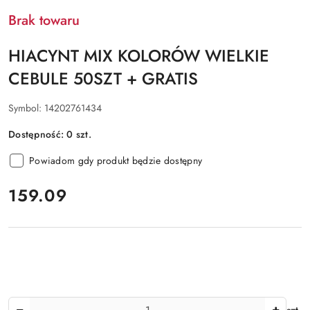
Brak towaru
HIACYNT MIX KOLORÓW WIELKIE
CEBULE 50SZT + GRATIS
Symbol:
14202761434
Dostępność:
0
szt.
Powiadom gdy produkt będzie dostępny
cena:
159.09
Ilość