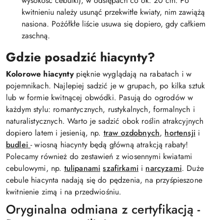
wysokość cebulki), w odstępach co ok. 20 cm. Po
kwitnieniu należy usunąć przekwitłe kwiaty, nim zawiążą
nasiona. Pożółkłe liście usuwa się dopiero, gdy całkiem
zaschną.
Gdzie posadzić hiacynty?
Kolorowe hiacynty
pięknie wyglądają na rabatach i w
pojemnikach. Najlepiej sadzić je w grupach, po kilka sztuk
lub w formie kwitnącej obwódki. Pasują do ogrodów w
każdym stylu: romantycznych, rustykalnych, formalnych i
naturalistycznych. Warto je sadzić obok roślin atrakcyjnych
dopiero latem i jesienią, np.
traw ozdobnych
,
hortensji
i
budlei
- wiosną hiacynty będą główną atrakcją rabaty!
Polecamy również do zestawień z wiosennymi kwiatami
cebulowymi, np.
tulipanami
szafirkami
i
narcyzami
. Duże
cebule hiacynta nadają się do pędzenia, na przyśpieszone
kwitnienie zimą i na przedwiośniu.
Oryginalna odmiana z certyfikacją -