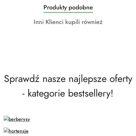
Produkty
Produkty podobne
Pomiń karuzelę produktów
o
Produkty
Inni Klienci kupili również
statusie:
o
statusie:
Sprawdź nasze najlepsze oferty
- kategorie bestsellery!