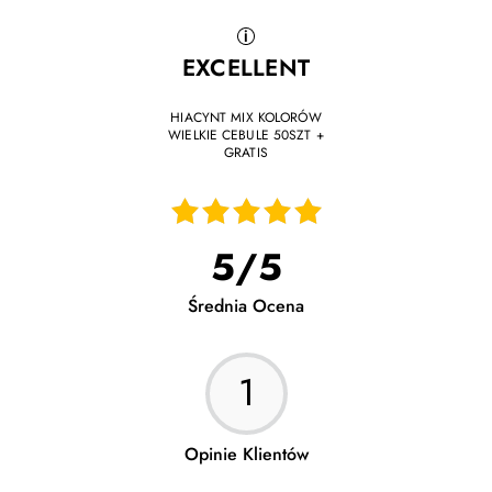
EXCELLENT
HIACYNT MIX KOLORÓW
WIELKIE CEBULE 50SZT +
GRATIS
24.11.2025
Produkt otrzymałem w bardzo dobrym stanie i go
5
/
5
jeszcze wsadziłem choć już trochę późno
Średnia Ocena
1
Opinie Klientów