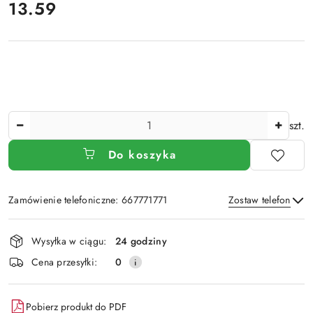
cena:
13.59
Ilość
szt.
Do koszyka
Zamówienie telefoniczne: 667771771
Zostaw telefon
Dostępność
Wysyłka w ciągu:
24 godziny
i
Wyślij
Cena przesyłki:
0
dostawa
Pobierz produkt do PDF