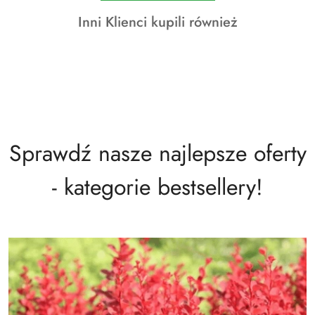
o
Produkty
Inni Klienci kupili również
statusie:
o
statusie:
Sprawdź nasze najlepsze oferty
- kategorie bestsellery!