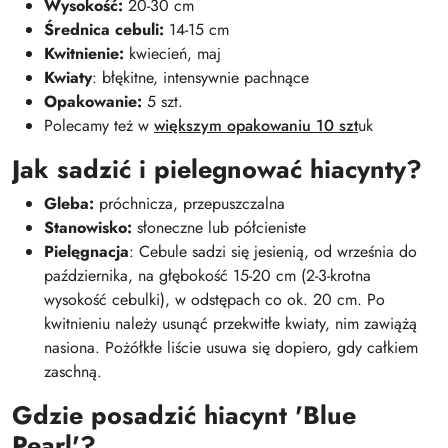
Wysokość:
20-30 cm
Średnica cebuli:
14-15 cm
Kwitnienie:
kwiecień, maj
Kwiaty
: błękitne, intensywnie pachnące
Opakowanie:
5 szt.
Polecamy też w
większym opakowaniu 10 szt
uk
Jak sadzić i pielegnować hiacynty?
Gleba:
próchnicza, przepuszczalna
Stanowisko:
słoneczne lub półcieniste
Pielęgnacja
: Cebule sadzi się jesienią, od września do
października, na głębokość 15-20 cm (2-3-krotna
wysokość cebulki), w odstępach co ok. 20 cm. Po
kwitnieniu należy usunąć przekwitłe kwiaty, nim zawiążą
nasiona. Pożółkłe liście usuwa się dopiero, gdy całkiem
zaschną.
Gdzie posadzić hiacynt 'Blue
Pearl'?