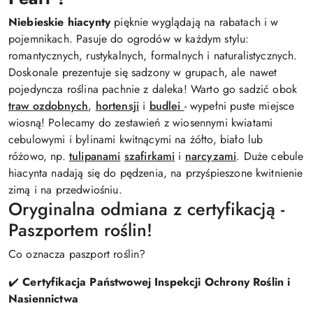
Niebieskie hiacynty
pięknie wyglądają na rabatach i w
pojemnikach. Pasuje do ogrodów w każdym stylu:
romantycznych, rustykalnych, formalnych i naturalistycznych.
Doskonale prezentuje się sadzony w grupach, ale nawet
pojedyncza roślina pachnie z daleka! Warto go sadzić obok
traw ozdobnych
,
hortensji
i
budlei
- wypełni puste miejsce
wiosną! Polecamy do zestawień z wiosennymi kwiatami
cebulowymi i bylinami kwitnącymi na żółto, biało lub
różowo, np.
tulipanami
szafirkami
i
narcyzami
. Duże cebule
hiacynta nadają się do pędzenia, na przyśpieszone kwitnienie
zimą i na przedwiośniu.
Oryginalna odmiana z certyfikacją -
Paszportem roślin!
Co oznacza paszport roślin?
✔️
Certyfikacja Państwowej Inspekcji Ochrony Roślin i
Nasiennictwa