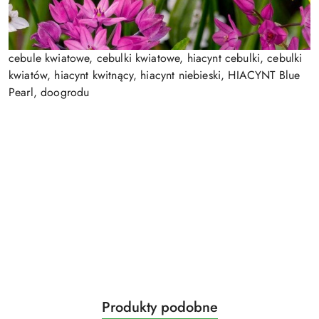
cebule kwiatowe, cebulki kwiatowe, hiacynt cebulki, cebulki
kwiatów, hiacynt kwitnący, hiacynt niebieski, HIACYNT Blue
Pearl, doogrodu
Produkty
Produkty podobne
Pomiń karuzelę produktów