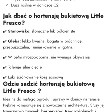
Duża roślina w doniczce C2
Jak dbać o hortensję bukietową Little
Fresco?
✔️
Stanowisko
: słoneczne lub półcieniste
✔️
Gleba:
lekko kwaśna, bogata w próchnicę,
przepuszczalna, umiarkowanie wilgotna.
✔️ W pełni mrozoodporna, nie wymaga okrywania
✔️ Toleruje silne cięcie
✔️ Lubi ściółkowanie korą sosnową
Gdzie sadzić hortensję bukietową
Little Fresco ?
Idealna do małego ogrodu i uprawy w donicy na tarasie.
Pięknie komponuje się z nowoczesną architekturą. Służy jej
towarzystwo żurawek,
berberysów
,
traw ozdobnych
i