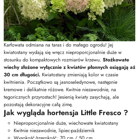
Karłowata odmiana na taras i do małego ogrodu! Jej
kwiatostany wydają się wręcz nieproporcjonalnie duże w
stosunku do kompaktowych rozmiarów krzewu.
Stożkowate
wiechy złożone wyłącznie z kwiatów płonnych osiągają aż
30 cm długości.
Kwiatostany zmieniają kolor w czasie
kwitnienia. Początkowo są jasnoseledynowe, następnie
kremowe i delikatnie różowe. Kwitnie niezawodnie, na
tegoricznych przyrostach! Jesienią kwiaty zasychają, ale
pozostają dekoracyjne całą zimę.
Jak wygląda hortensja Little Fresco ?
Nieproporcjonalnie duże, wiechowate kwiatostany
Kwitnie niezawodnie, lipiec-październik
Wysokość/szerokość: 70 cm / 50 cm