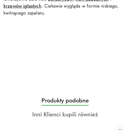
krzewów iglastych
. Ciekawie wygląda w formie niskiego,
kwitnącego szpaleru.
Produkty
Produkty podobne
Pomiń karuzelę produktów
o
Produkty
Inni Klienci kupili również
statusie:
o
statusie: