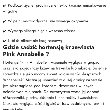
✔️
Podłoże: żyzne, próchniczne, lekko kwaśne, umiarkowanie
wilgotne
✔️ W pełni mrozoodporna, nie wymaga okrywania
✔️ Wymaga silnego cięcia wczesną wiosną
✔️ Lubi ściółkowanie korą sosnową
Gdzie sadzić hortensję krzewiastą
Pink Annabelle ?
Hortensja 'Pink Annabelle' wspaniale wygląda w grupach
oraz jako pojedynczy krzew na trawniku lub rabacie. Świetnie
sprawdza się jako mocny akcent koloru wśród klasycznych
'Annabellek'. Można ją uprawiać w dużej donicy na tarasie.
Jest niezastąpiona pod koronami drzew oraz w innych
ocienionych miejscach. Do towarzystwa warto jej dobrać
różaneczniki, pierisy, kiścienie i inne rośliny kwasolubne.
Ciekawie wygląda wśród
iglaków
,
traw ozdobnych
, funkii i
innych bylin.