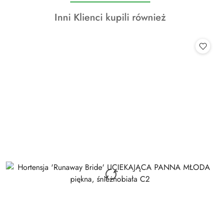
o
Produkty
Inni Klienci kupili również
statusie:
o
statusie: