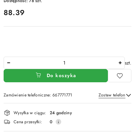
Dostępność:
78
szt.
cena:
88.39
Ilość
szt.
Do koszyka
Zamówienie telefoniczne: 667771771
Zostaw telefon
Dostępność
Wysyłka w ciągu:
24 godziny
i
Wyślij
Cena przesyłki:
0
dostawa