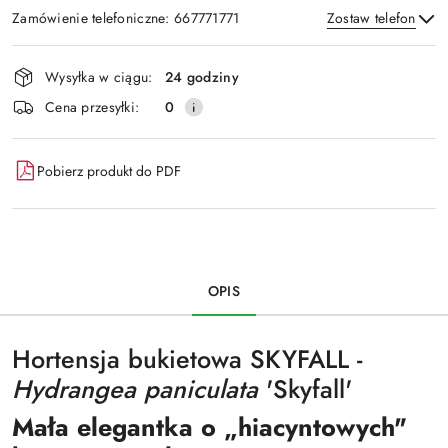
Zamówienie telefoniczne: 667771771
Zostaw telefon
Dostępność
Wysyłka w ciągu:
24 godziny
i
Wyślij
Cena przesyłki:
0
dostawa
Pobierz produkt do PDF
OPIS
Hortensja bukietowa SKYFALL -
Hydrangea paniculata
'Skyfall'
Mała elegantka o „hiacyntowych"