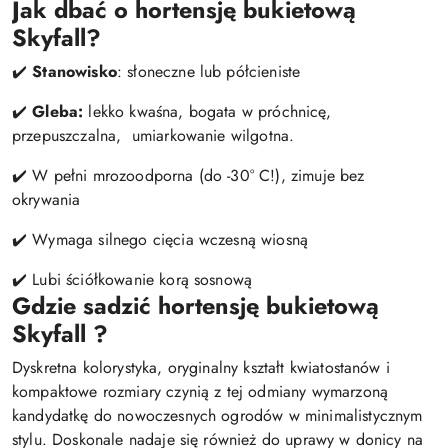
Jak dbać o hortensję bukietową
Skyfall?
✔️
Stanowisko
: słoneczne lub półcieniste
✔️
Gleba:
lekko kwaśna, bogata w próchnicę,
przepuszczalna, umiarkowanie wilgotna.
✔️ W pełni mrozoodporna (do -30° C!), zimuje bez
okrywania
✔️ Wymaga silnego cięcia wczesną wiosną
✔️ Lubi ściółkowanie korą sosnową
Gdzie sadzić hortensję bukietową
Skyfall ?
Dyskretna kolorystyka, oryginalny kształt kwiatostanów i
kompaktowe rozmiary czynią z tej odmiany wymarzoną
kandydatkę do nowoczesnych ogrodów w minimalistycznym
stylu. Doskonale nadaje się również do uprawy w donicy na