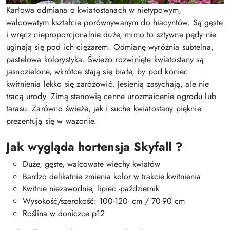
Karłowa odmiana o kwiatostanach w nietypowym,
walcowatym kształcie porównywanym do hiacyntów. Są gęste
i wręcz nieproporcjonalnie duże, mimo to sztywne pędy nie
uginają się pod ich ciężarem. Odmianę wyróżnia subtelna,
pastelowa kolorystyka. Świeżo rozwinięte kwiatostany są
jasnozielone, wkrótce stają się białe, by pod koniec
kwitnienia lekko się zaróżowić. Jesienią zasychają, ale nie
tracą urody. Zimą stanowią cenne urozmaicenie ogrodu lub
tarasu. Zarówno świeże, jak i suche kwiatostany pięknie
prezentują się w wazonie.
Jak wygląda hortensja Skyfall ?
Duże, gęste, walcowate wiechy kwiatów
Bardzo delikatnie zmienia kolor w trakcie kwitnienia
Kwitnie niezawodnie, lipiec -październik
Wysokość/szerokość: 100-120- cm / 70-90 cm
Roślina w doniczce p12