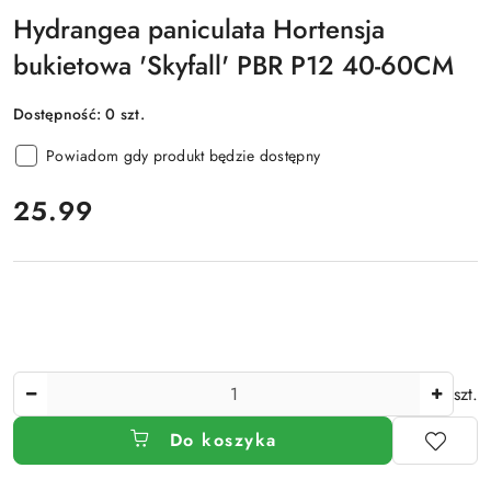
Hydrangea paniculata Hortensja
bukietowa 'Skyfall' PBR P12 40-60CM
Dostępność:
0
szt.
Powiadom gdy produkt będzie dostępny
cena:
25.99
Ilość
szt.
Do koszyka