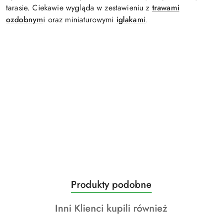
tarasie. Ciekawie wygląda w zestawieniu z
trawami
ozdobnym
i oraz miniaturowymi
iglakami
.
Produkty
Produkty podobne
Pomiń karuzelę produktów
o
Produkty
Inni Klienci kupili również
statusie:
o