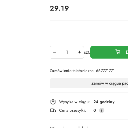
cena:
29.19
Ilość
szt.
Zamówienie telefoniczne: 667771771
Dostępność
Zamów w ciągu
a pa
i
dostawa
Wysyłka w ciągu:
24 godziny
Cena przesyłki:
0