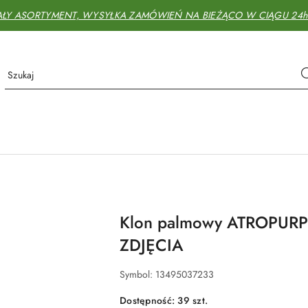
AŁY ASORTYMENT, WYSYŁKA ZAMÓWIEŃ NA BIEŻĄCO W CIĄGU 24h - 
Klon palmowy ATROPUR
ZDJĘCIA
Symbol:
13495037233
Dostępność:
39
szt.