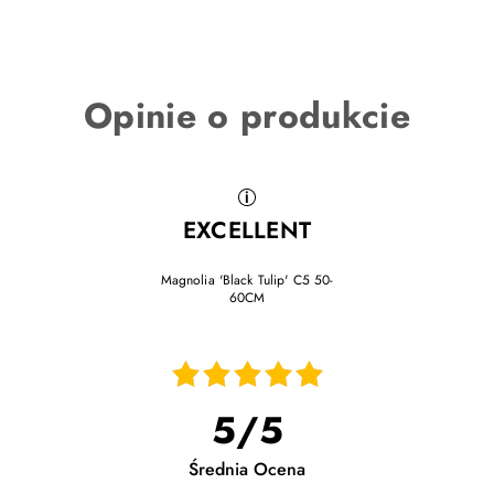
Opinie o produkcie
EXCELLENT
Magnolia 'Black Tulip' C5 50-
60CM
05.11.2025
Magnolia wygląda jesiennie, bo kupiona w
5
/
5
październiku. Mam nadzieję, że wiosną pieknie się
ulistni i będzie zdrowo rosła. Roślinka wygląda
zdrowo więc zakup uważam za udany. Firma bez
Średnia Ocena
zarzutu, godna polecenia. Na pewno będę częściej