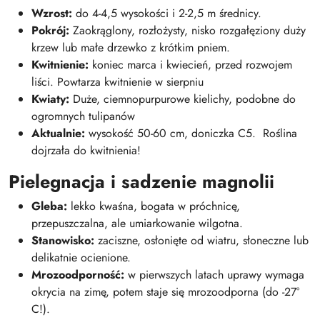
Wzrost:
do 4-4,5 wysokości i 2-2,5 m średnicy.
Pokrój:
Zaokrąglony, rozłożysty, nisko rozgałęziony duży
krzew lub małe drzewko z krótkim pniem.
Kwitnienie:
koniec marca i kwiecień, przed rozwojem
liści. Powtarza kwitnienie w sierpniu
Kwiaty:
Duże, ciemnopurpurowe kielichy, podobne do
ogromnych tulipanów
Aktualnie:
wysokość 50-60 cm, doniczka C5. Roślina
dojrzała do kwitnienia!
Pielegnacja i sadzenie magnolii
Gleba:
lekko kwaśna, bogata w próchnicę,
przepuszczalna, ale umiarkowanie wilgotna.
Stanowisko:
zaciszne, osłonięte od wiatru, słoneczne lub
delikatnie ocienione.
Mrozoodporność:
w pierwszych latach uprawy wymaga
okrycia na zimę, potem staje się mrozoodporna (do -27°
C!).