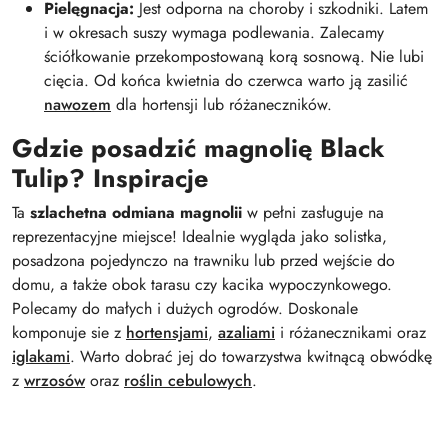
Pielęgnacja:
Jest odporna na choroby i szkodniki. Latem
i w okresach suszy wymaga podlewania. Zalecamy
ściółkowanie przekompostowaną korą sosnową. Nie lubi
cięcia. Od końca kwietnia do czerwca warto ją zasilić
nawozem
dla hortensji lub różaneczników.
Gdzie posadzić magnolię Black
Tulip? Inspiracje
Ta
szlachetna odmiana magnolii
w pełni zasługuje na
reprezentacyjne miejsce! Idealnie wygląda jako solistka,
posadzona pojedynczo na trawniku lub przed wejście do
domu, a także obok tarasu czy kacika wypoczynkowego.
Polecamy do małych i dużych ogrodów. Doskonale
komponuje sie z
hortensjami
,
azaliami
i różanecznikami oraz
iglakami
. Warto dobrać jej do towarzystwa kwitnącą obwódkę
z
wrzosów
oraz
roślin cebulowych
.