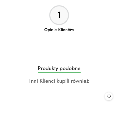
robić zakupy do mojego ogrodu👍
1
Opinie Klientów
Produkty
Produkty podobne
Pomiń karuzelę produktów
o
Produkty
Inni Klienci kupili również
statusie:
o
statusie: