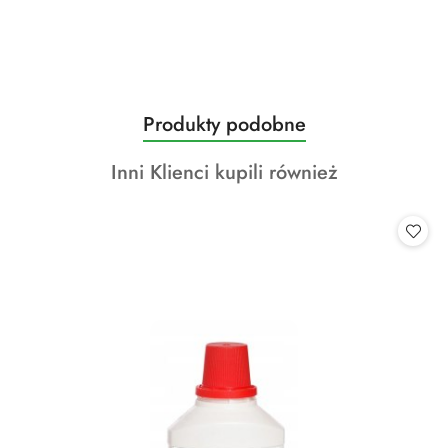
Produkty
Produkty podobne
Pomiń karuzelę produktów
o
Produkty
Inni Klienci kupili również
statusie:
o
statusie: