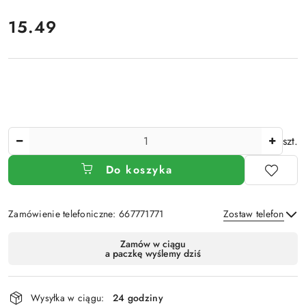
cena:
15.49
Ilość
szt.
Do koszyka
Zamówienie telefoniczne: 667771771
Zostaw telefon
Dostępność
Zamów w ciągu
a paczkę wyślemy dziś
i
Wyślij
dostawa
Wysyłka w ciągu:
24 godziny