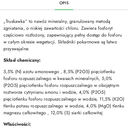
OPIS
„Truskawka” to nawóz mineralny, granulowany metodą
zgniatania, o niskiej zawartości chloru. Zawiera fosforyt
częściowo rozłożony, zapewniający pełny dostęp do fosforu
w całym okresie wegetacji. Składniki pokarmowe są łatwo
przyswajalne.
Skład chemiczny:
5,5% (N) azotu amonowego , 8,5% (P2O5) pięciotlenku
fosforu rozpuszczalnego w kwasach mineralnych, 5,0%
(P2O5) pięciotlenku fosforu rozpuszczalnego w obojętnym
roztworze cytrynianu amonu i wodzie, 4,0% (P2O5)
pięciotlenku fosforu rozpuszczalnego w wodzie, 11,5% (K2O)
tlenku potasu rozpuszczalnego w wodzie, 4,0% (MgO) tlenku
magnezu całkowitego , 12,0% (S) siarki całkowitej
Właściwości: