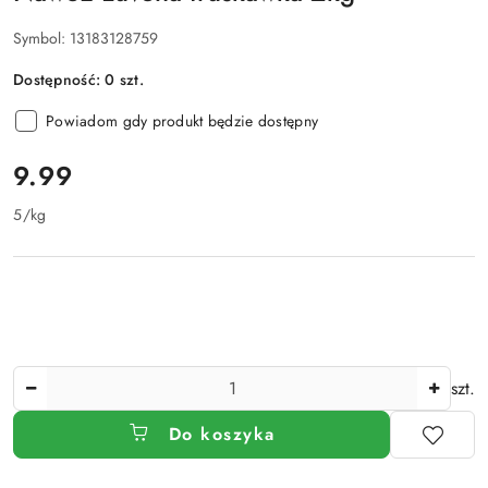
Symbol:
13183128759
Dostępność:
0
szt.
Powiadom gdy produkt będzie dostępny
cena:
9.99
5
/
kg
Ilość
szt.
Do koszyka