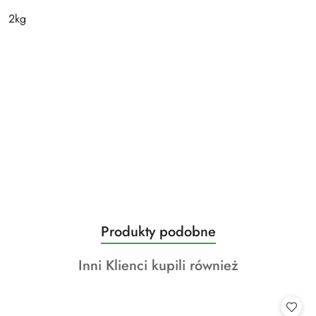
2kg
Produkty
Produkty podobne
Pomiń karuzelę produktów
o
Produkty
Inni Klienci kupili również
statusie:
o
statusie: