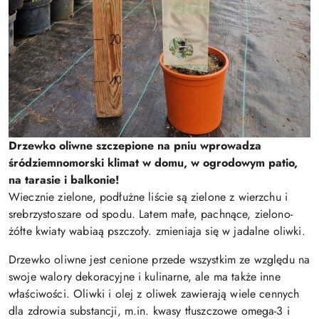
Drzewko oliwne szczepione na pniu wprowadza
śródziemnomorski klimat w domu, w ogrodowym patio,
na tarasie i balkonie!
Wiecznie zielone, podłużne liście są zielone z wierzchu i
srebrzystoszare od spodu. Latem małe, pachnące, zielono-
żółte kwiaty wabiaą pszczoły. zmieniaja się w jadalne oliwki.
Drzewko oliwne jest cenione przede wszystkim ze względu na
swoje walory dekoracyjne i kulinarne, ale ma także inne
właściwości. Oliwki i olej z oliwek zawierają wiele cennych
dla zdrowia substancji, m.in. kwasy tłuszczowe omega-3 i