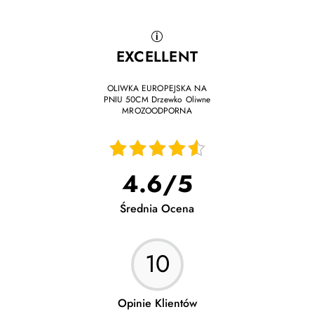
EXCELLENT
OLIWKA EUROPEJSKA NA
PNIU 50CM Drzewko Oliwne
MROZOODPORNA
06.06.2026
Wszystko na 100 %
4.6
/
5
09.05.2026
Średnia Ocena
Roślina zdrowa i bezpiecznie dostarczona pod
wskazany adres. Polecam
10
08.04.2026
Firma jak najbardziej godna polecenia. Wszystko
Opinie Klientów