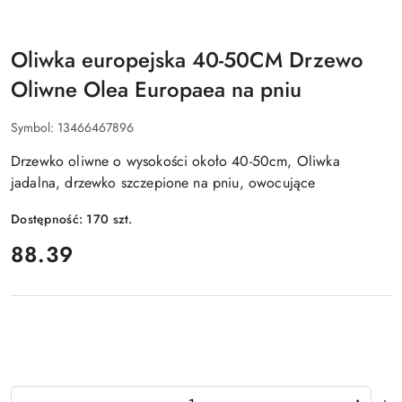
Oliwka europejska 40-50CM Drzewo
Oliwne Olea Europaea na pniu
Symbol:
13466467896
Drzewko oliwne o wysokości około 40-50cm, Oliwka
jadalna, drzewko szczepione na pniu, owocujące
Dostępność:
170
szt.
cena:
88.39
Ilość