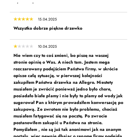
wyszło super
15.04.2025
Wszystko dobrze piękne drzewko
10.04.2025
Nie wiem czy to coś zmieni, bo piszę na waszej
stronie opinię o Was. A niech tam. Jestem mega
rozczarowany podejściem Państwa firmy. w skrócie
opisze całą sytuację. w pierwszej kolejności
zakupiłem Państwa drzewka na Allegro. Niestety
musiałem je zwrócić ponieważ jedno było chore,
posiadało białe plamy i nie były to plamy od wody jak
sugerował Pan z którym prowadziłem konwersację po
zakupową. Ze zwrotem nie było problemu, chociaż
musiałem fatygować się na pocztę. Po zwrocie
postanowiłem zakupić u Państwa na stronie.
Pomyślałem , nie są już tak anonimowi jak na znanym
portalu, więc pewnie dbając o renomę firmy podejdą