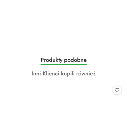
Produkty
Produkty podobne
Pomiń karuzelę produktów
o
Produkty
Inni Klienci kupili również
statusie:
o
statusie: