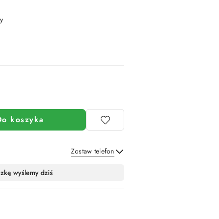
y
Do koszyka
Zostaw telefon
Wyślij
czkę wyślemy dziś