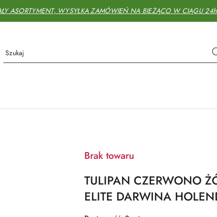
AŁY ASORTYMENT, WYSYŁKA ZAMÓWIEŃ NA BIEŻĄCO W CIĄGU 24h - 
Brak towaru
TULIPAN CZERWONO Ż
ELITE DARWINA HOLEND