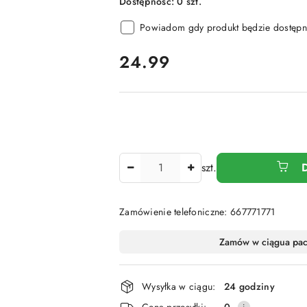
Dostępność:
0
szt.
Powiadom gdy produkt będzie dostępn
cena:
24.99
Ilość
szt.
Zamówienie telefoniczne: 667771771
Dostępność
Zamów w ciągu
a pa
i
dostawa
Wysyłka w ciągu:
24 godziny
Cena przesyłki:
0