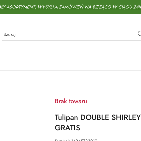
AŁY ASORTYMENT, WYSYŁKA ZAMÓWIEŃ NA BIEŻĄCO W CIĄGU 24h - 
Brak towaru
Tulipan DOUBLE SHIRLEY 
GRATIS