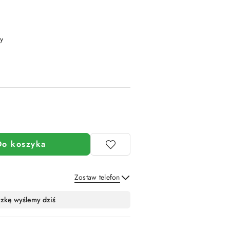
y
Do koszyka
Zostaw telefon
Wyślij
czkę wyślemy dziś