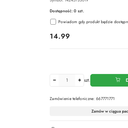
Symbol:
14245733019
Dostępność:
0
szt.
Powiadom gdy produkt będzie dostępn
cena:
14.99
Ilość
szt.
Zamówienie telefoniczne: 667771771
Dostępność
Zamów w ciągu
a pa
i