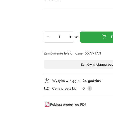
Ilość
szt.
Zamówienie telefoniczne: 667771771
Dostępność
Zamów w ciągu
a pa
i
dostawa
Wysyłka w ciągu:
24 godziny
Cena przesyłki:
0
Pobierz produkt do PDF