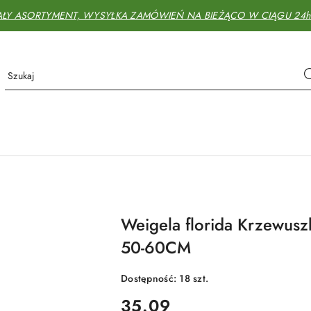
AŁY ASORTYMENT, WYSYŁKA ZAMÓWIEŃ NA BIEŻĄCO W CIĄGU 24h - 
Weigela florida Krzewusz
50-60CM
Dostępność:
18
szt.
cena:
35.09