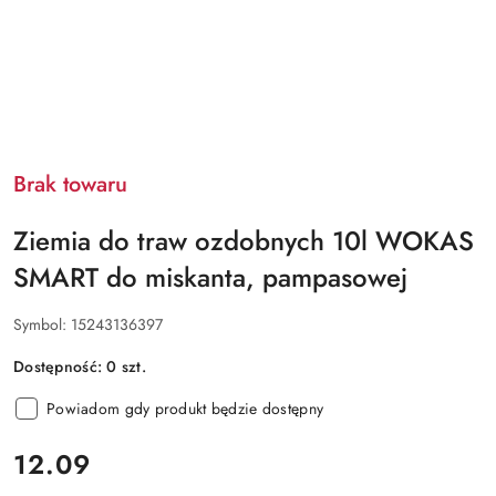
Brak towaru
Ziemia do traw ozdobnych 10l WOKAS
SMART do miskanta, pampasowej
Symbol:
15243136397
Dostępność:
0
szt.
Powiadom gdy produkt będzie dostępny
cena:
12.09