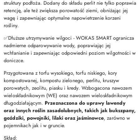
struktury podłoża. Dodany do składu perlit nie tylko poprawia
retencję, ale też zwiększa porowatość ziemi, obniżając jej
wagę i zapewniając optymalne napowietrzenie korzeni
rośliny.
✅Dłuższe utrzymywanie wilgoci - WOKAS SMART ogranicza
nadmierne odparowywanie wody, poprawiając jej
wchłanianie i zapewniając odpowiedni poziom wilgotności w
doniczce.
Przygotowana z torfu wysokiego, torfu niskiego, kory
kompostowanej, kompostu zielonego, perlitu, kruszyw
porowatych, zeolitu, piasku i kredy. Wzbogacona nawozem
wieloskładnikowym (WE) oraz nawozem wieloskładnikowym
długodziałającym.
Przeznaczona do uprawy lawendy
oraz innych roślin zasadolubnych, takich jak bukszpany,
goździki, powojniki, lilaki oraz jaśminowce
, zarówno w
pojemnikach jak i w gruncie.
Skład: