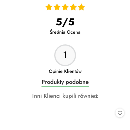
02.06.2025
Oki
5
/
5
Średnia Ocena
1
Opinie Klientów
Produkty
Produkty podobne
Pomiń karuzelę produktów
o
Produkty
Inni Klienci kupili również
statusie:
o
statusie: