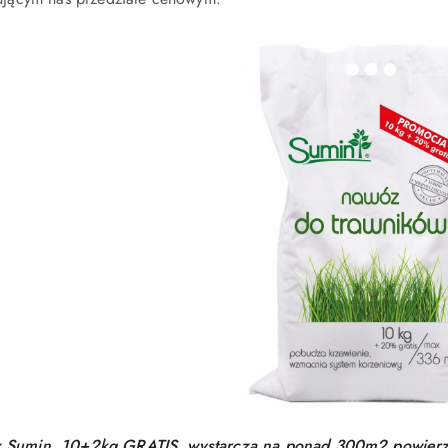
Sumin, 10+2kg GRATIS, wystarcza na ponad 300m2 powierzc