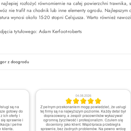
najlepiej rozłożyć równomiernie na całej powierzchni trawnika, s
wóz nie trafił na chodnik lub inne elementy ogrodu. Najlepszym
atura wynosi około 15-20 stopni Celsjusza. Warto również nawoz
zdjęcia tytułowego:
Adam Kerfoot-roberts
Igor z doogrodu
6
30.07.2026
ie! Usługi były na
Miałem przyjemność skorzystać z usług i ogól
onel zawsze gotowy do
jestem zadowolony. Obsługa była na dobry
wdę doceniony jako
poziomie, a czas realizacji zamówienia krótki
obsługa sprawiła, że
Jedynie mogliby poprawić zabezpieczenie rosli
blemowo. Z pewnością
transportu, moje przyjechaly nieco zmaltretow
ękuję za świetną pracę
Aleksandra P.