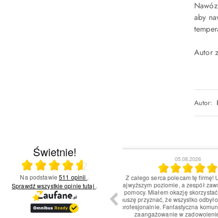
Nawóz 
aby na
temper
Autor 
Autor:
Świetnie!
04.08.2026
02.08.202
Ocena średnia 4.6 na 5
Na podstawie
511 opinii
.
nością oceniam usługi tej firmy na 5/5.
Fantastyczne doświadczen
wiadczenie było naprawdę pozytywne!
najwyższym poziomie, a pers
Sprawdź wszystkie opinie
tutaj
.
nalne podejście zespołu oraz szybka
pomocy. Czułem się napra
a potrzeby klienta robią dużą różnicę.
klient. Szybka i skuteczna 
p obsługi był starannie przemyślany i
wszystko przebiegło bezpro
y, co sprawiło, że czułem się wyjątkowo.
wrócę i polecę znajomym! Dzi