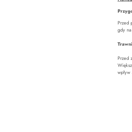
Przyg
Przed 
gdy na
Trawni
Przed 
Większ
wpływ 