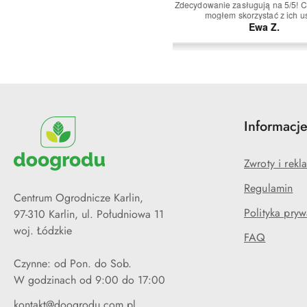
ą skorzystam ponownie i polecę innym!
i profesjonalizm. 5/5 to zd
ocena!
Mariusz O.
Anna S
Informacj
Zwroty i rekl
Regulamin
Centrum Ogrodnicze Karlin,
Polityka pryw
97-310 Karlin, ul. Południowa 11
woj. Łódzkie
FAQ
Czynne: od Pon. do Sob.
W godzinach od 9:00 do 17:00
kontakt@doogrodu.com.pl