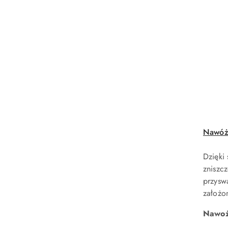
Nawóż
Dzięki
zniszc
przysw
założo
Nawoż