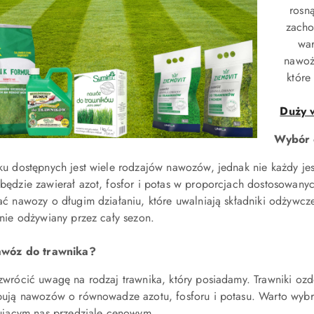
rosn
zacho
war
nawoż
które
Duży 
Wybór 
ku dostępnych jest wiele rodzajów nawozów, jednak nie każdy jest
będzie zawierał azot, fosfor i potas w proporcjach dostosowanyc
ać nawozy o długim działaniu, które uwalniają składniki odżywcz
rnie odżywiany przez cały sezon.
awóz do trawnika?
zwrócić uwagę na rodzaj trawnika, który posiadamy. Trawniki ozd
bują nawozów o równowadze azotu, fosforu i potasu. Warto wyb
sującym nas przedziale cenowym.