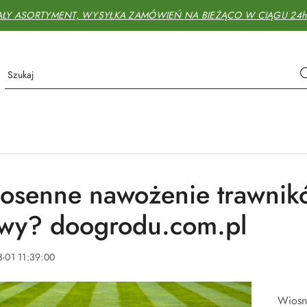
AŁY ASORTYMENT, WYSYŁKA ZAMÓWIEŃ NA BIEŻĄCO W CIĄGU 24h - 
osenne nawożenie trawnik
awy? doogrodu.com.pl
-01 11:39:00
Wiosna