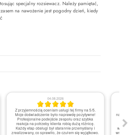
tosując specjalny rozsiewacz. Należy pamiętać,
 czasem na nawożenie jest pogodny dzień, kiedy
ić
29.07.2026
nie
Miałem świetne doświadczenie z usługami tej firmy!
Z p
m
Każdy krok od zamówienia po realizację był
.
niezwykle sprawny i profesjonalny. Czułem się
przy
n do
zaopiekowany i dostarczono mi dokładnie to, czego
s
ane
oczekiwałem. Pasja i dbałość o szczegóły są
wy
naprawdę widoczne. Z przyjemnością polecam, bo to