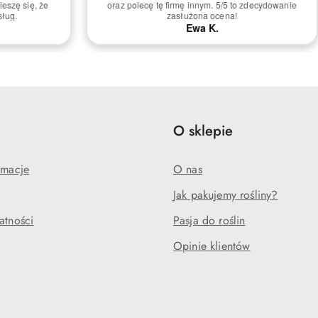
ecydowanie zasłużona
.
e
O sklepie
amacje
O nas
Jak pakujemy rośliny?
atności
Pasja do roślin
Opinie klientów