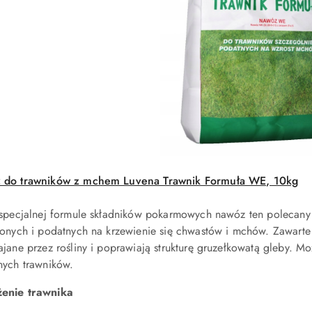
 do trawników z mchem Luvena Trawnik Formuła WE, 10kg
 specjalnej formule składników pokarmowych nawóz ten polecany
zonych i podatnych na krzewienie się chwastów i mchów. Zawarte
ajane przez rośliny i poprawiają strukturę gruzełkowatą gleby.
nych trawników.
enie trawnika