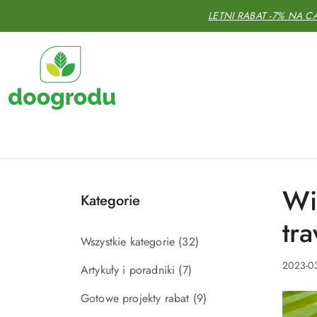
Przejdź do treści głównej
Przejdź do wyszukiwarki
Przejdź do moje konto
Przejdź do menu głównego
Przejdź do stopki
LETNI RABAT -7% NA C
Wi
Kategorie
tr
Wszystkie kategorie
(32)
2023-03
Artykuły i poradniki
(7)
Gotowe projekty rabat
(9)