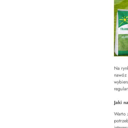
Na ryn
nawóz 
wybier
regula
Jaki n
Warto 
potrze
intere