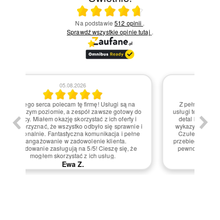
Ocena średnia 4.7 na 5
Na podstawie
512 opinii
.
Sprawdź wszystkie opinie
tutaj
.
04.08.2026
gi są na
Z pełnym przekonaniem mogę powiedzieć, że
 gotowy do
usługi tej firmy są na najwyższym poziomie. Każdy
 oferty i
detal był dopracowany, a zespół pracowników
 sprawnie i
wykazywał ogromną życzliwość i profesjonalizm.
ja i pełne
Czułem się doceniony jako klient. Współpraca
enta.
przebiegła sprawnie, bez żadnych problemów. Na
ę się, że
pewno wrócę oraz polecę tę firmę innym. 5/5 to
.
zdecydowanie zasłużona ocena!
Ewa K.