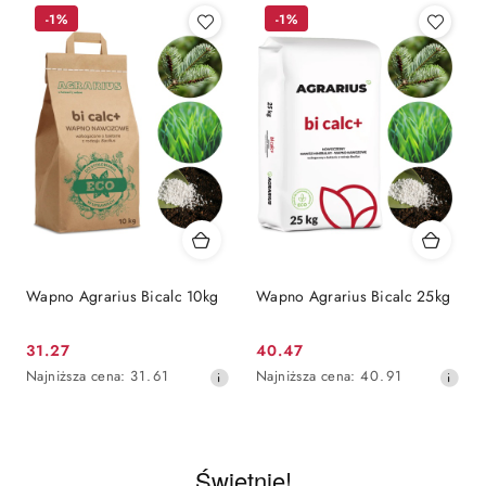
-1%
-1%
Wapno Agrarius Bicalc 10kg
Wapno Agrarius Bicalc 25kg
31.27
40.47
Cena promocyjna:
Cena promocyjna:
Najniższa cena z 30 dni przed obniżką
Najniższa cena z 30 dni przed obni
Najniższa cena:
31.61
Najniższa cena:
40.91
Świetnie!