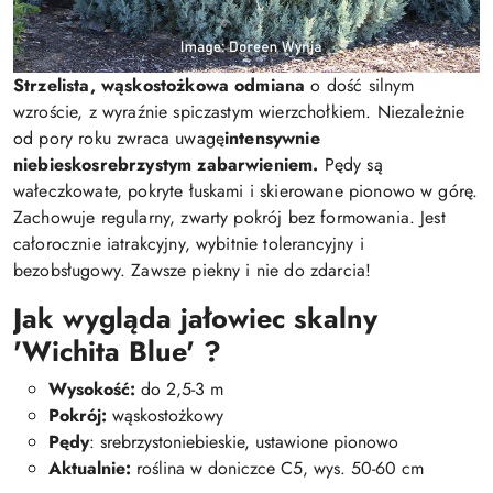
Strzelista, wąskostożkowa odmiana
o dość silnym
wzroście, z wyraźnie spiczastym wierzchołkiem. Niezależnie
od pory roku zwraca uwagę
intensywnie
niebieskosrebrzystym zabarwieniem.
Pędy są
wałeczkowate, pokryte łuskami i skierowane pionowo w górę.
Zachowuje regularny, zwarty pokrój bez formowania. Jest
całorocznie iatrakcyjny, wybitnie tolerancyjny i
bezobsługowy. Zawsze piekny i nie do zdarcia!
Jak wygląda jałowiec skalny
'Wichita Blue' ?
Wysokość:
do 2,5-3 m
Pokrój:
wąskostożkowy
Pędy
: srebrzystoniebieskie, ustawione pionowo
Aktualnie:
roślina w doniczce C5, wys. 50-60 cm