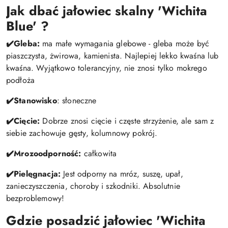
Jak dbać jałowiec skalny 'Wichita
Blue' ?
✔️
Gleba:
ma małe wymagania glebowe - gleba może być
piaszczysta, żwirowa, kamienista. Najlepiej lekko kwaśna lub
kwaśna. Wyjątkowo tolerancyjny, nie znosi tylko mokrego
podłoża
✔️
Stanowisko
: słoneczne
✔️
Cięcie:
Dobrze znosi cięcie i częste strzyżenie, ale sam z
siebie zachowuje gęsty, kolumnowy pokrój.
✔️
Mrozoodporność:
całkowita
✔️
Pielęgnacja:
Jest odporny na mróz, suszę, upał,
zanieczyszczenia, choroby i szkodniki. Absolutnie
bezproblemowy!
Gdzie posadzić jałowiec 'Wichita