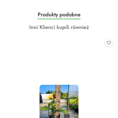
Produkty
Produkty podobne
Pomiń karuzelę produktów
o
Produkty
Inni Klienci kupili również
statusie:
o
statusie: