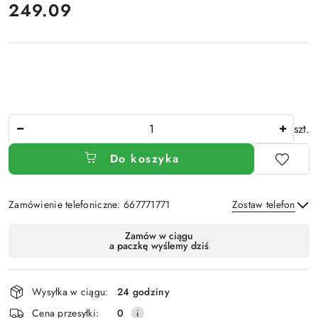
cena:
249.09
Ilość
szt.
Do koszyka
Zamówienie telefoniczne: 667771771
Zostaw telefon
Dostępność
Zamów w ciągu
a paczkę wyślemy dziś
i
Wyślij
dostawa
Wysyłka w ciągu:
24 godziny
Cena przesyłki:
0