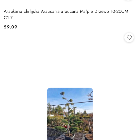
Araukaria chilijska Araucaria araucana Małpie Drzewo 10-20CM
C1.7
59.09
Cena: