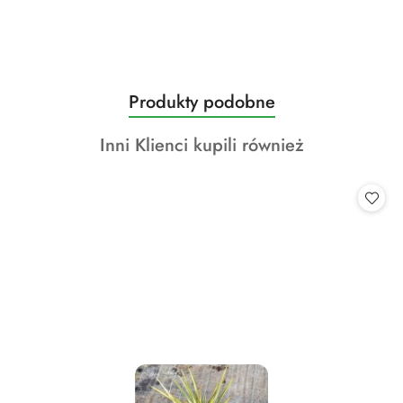
Produkty
Produkty podobne
Pomiń karuzelę produktów
o
Produkty
Inni Klienci kupili również
statusie:
o
statusie: