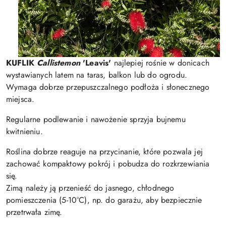
KUFLIK
Callistemon
'Leavis'
najlepiej rośnie w donicach
wystawianych latem na taras, balkon lub do ogrodu.
Wymaga dobrze przepuszczalnego podłoża i słonecznego
miejsca.
Regularne podlewanie i nawożenie sprzyja bujnemu
kwitnieniu.
Roślina dobrze reaguje na przycinanie, które pozwala jej
zachować kompaktowy pokrój i pobudza do rozkrzewiania
się.
Zimą należy ją przenieść do jasnego, chłodnego
pomieszczenia (5-10°C), np. do garażu, aby bezpiecznie
przetrwała zimę.