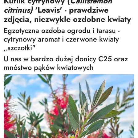
Kuflik cytrynowy (
Callistemon
citrinus)
'Leavis' - prawdziwe
zdjęcia, niezwykle ozdobne kwiaty
Egzotyczna ozdoba ogrodu i tarasu -
cytrynowy aromat i czerwone kwiaty
„szczotki"
U nas w bardzo dużej donicy C25 oraz
mnóstwo pąków kwiatowych