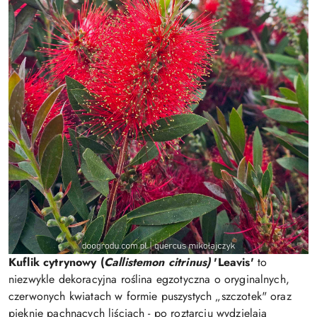
Kuflik cytrynowy (
Callistemon citrinus)
'Leavis'
to
niezwykle dekoracyjna roślina egzotyczna o oryginalnych,
czerwonych kwiatach w formie puszystych „szczotek" oraz
pięknie pachnących liściach - po roztarciu wydzielają