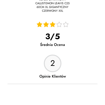
CALLISTEMON LEAVIS C25
60CM XL GIGANTYCZNY
CZERWONY XXL
07.07.2025
Przesyłka nie zgodna z opisem.Za 150 zł miał być
3
/
5
duży krzak.Roslina ma ok.30 cm.Była polamana i
wyschnięta.Nie została nawet podlana na
podróż.Wstydziłam się za taki prezent dla
Średnia Ocena
solenizanta.
2
04.07.2025
Jakość produktu bez zarzutu. Roślina zdrowa po
kwitnieniu.
Opinie Klientów