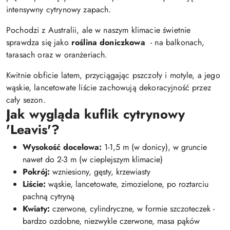
intensywny cytrynowy zapach.
Pochodzi z Australii, ale w naszym klimacie świetnie
sprawdza się jako
roślina doniczkowa
- na balkonach,
tarasach oraz w oranżeriach.
Kwitnie obficie latem, przyciągając pszczoły i motyle, a jego
wąskie, lancetowate liście zachowują dekoracyjność przez
cały sezon.
Jak wygląda kuflik cytrynowy
'Leavis'?
Wysokość docelowa:
1-1,5 m (w donicy), w gruncie
nawet do 2-3 m (w cieplejszym klimacie)
Pokrój:
wzniesiony, gęsty, krzewiasty
Liście:
wąskie, lancetowate, zimozielone, po roztarciu
pachną cytryną
Kwiaty:
czerwone, cylindryczne, w formie szczoteczek -
bardzo ozdobne, niezwykle czerwone, masa pąków