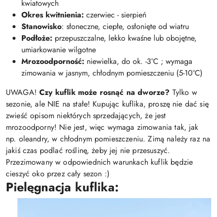
kwiatowych
Okres kwitnienia:
czerwiec - sierpień
Stanowisko
: słoneczne, ciepłe, osłonięte od wiatru
Podłoże:
przepuszczalne, lekko kwaśne lub obojętne,
umiarkowanie wilgotne
Mrozoodporność:
niewielka, do ok. -3°C ; wymaga
zimowania w jasnym, chłodnym pomieszczeniu (5-10°C)
UWAGA!
Czy kuflik może rosnąć na dworze?
Tylko w
sezonie, ale
NIE na stałe! Kupując kuflika, proszę nie dać się
zwieść opisom niektórych sprzedających, że jest
mrozoodporny! Nie jest, więc wymaga zimowania tak, jak
np. oleandry, w chłodnym pomieszczeniu. Zimą należy raz na
jakiś czas podlać roślinę, żeby jej nie przesuszyć.
Przezimowany w odpowiednich warunkach kuflik będzie
cieszyć oko przez cały sezon :)
Pielęgnacja kuflika: