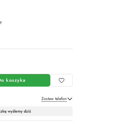
y
Do koszyka
Zostaw telefon
Wyślij
czkę wyślemy dziś