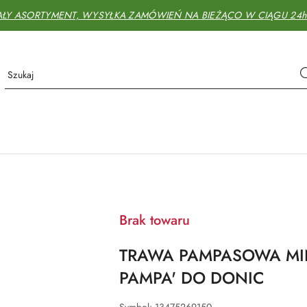
AŁY ASORTYMENT, WYSYŁKA ZAMÓWIEŃ NA BIEŻĄCO W CIĄGU 24h - 
Brak towaru
TRAWA PAMPASOWA MI
PAMPA' DO DONIC