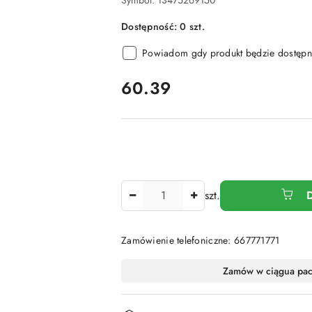
Symbol:
13475269150
Dostępność:
0
szt.
Powiadom gdy produkt będzie dostępn
cena:
60.39
Ilość
szt.
Zamówienie telefoniczne: 667771771
Dostępność
Zamów w ciągu
a pa
i