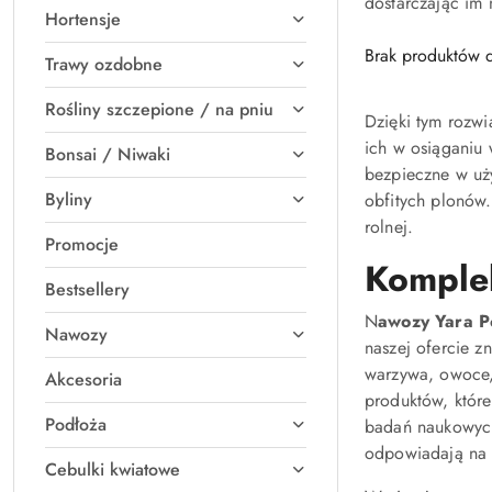
dostarczając im 
Hortensje
Brak produktów d
Trawy ozdobne
Rośliny szczepione / na pniu
Dzięki tym rozw
ich w osiąganiu 
Bonsai / Niwaki
bezpieczne w uży
Byliny
obfitych plonów
rolnej.
Promocje
Komple
Bestsellery
N
awozy Yara P
Nawozy
naszej ofercie z
warzywa, owoce,
Akcesoria
produktów, które
Podłoża
badań naukowych
odpowiadają na 
Cebulki kwiatowe