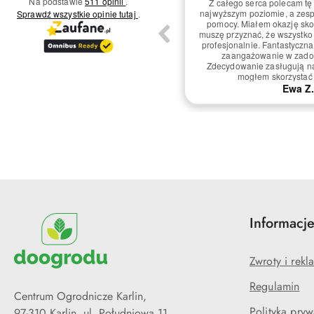
Na podstawie
511 opinii
.
nością oceniam usługi tej firmy na 5/5.
Fantastyczne doświadczen
wiadczenie było naprawdę pozytywne!
najwyższym poziomie, a pers
Sprawdź wszystkie opinie
tutaj
.
nalne podejście zespołu oraz szybka
pomocy. Czułem się napra
a potrzeby klienta robią dużą różnicę.
klient. Szybka i skuteczna 
p obsługi był starannie przemyślany i
wszystko przebiegło bezpro
y, co sprawiło, że czułem się wyjątkowo.
wrócę i polecę znajomym! Dzi
ą skorzystam ponownie i polecę innym!
i profesjonalizm. 5/5 to zd
ocena!
Mariusz O.
Anna S
Informacj
Zwroty i rekl
Regulamin
Centrum Ogrodnicze Karlin,
Polityka pryw
97-310 Karlin, ul. Południowa 11