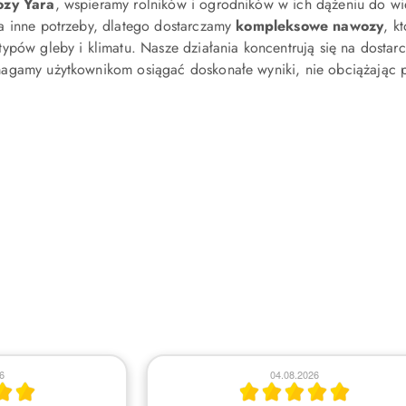
zy Yara
, wspieramy rolników i ogrodników w ich dążeniu do wię
a inne potrzeby, dlatego dostarczamy
kompleksowe nawozy
, k
ypów gleby i klimatu. Nasze działania koncentrują się na dostar
agamy użytkownikom osiągać doskonałe wyniki, nie obciążając p
6
30.07.2026