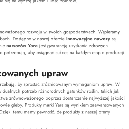
 się na wyższą jakość i ilość zbiorów.
równoważonego rozwoju w swoich gospodarstwach. Wspieramy
ebach. Dostępne w naszej ofercie
innowacyjne nawozy
są
anie
nawozów Yara
jest gwarancją uzyskania zdrowych i
go potrzebują, aby osiągnąć sukces na każdym etapie produkcji
icowanych upraw
potrzebują, by sprostać zróżnicowanym wymaganiom upraw. W
idualnych potrzeb różnorodnych gatunków roślin, takich jak
ictwa zrównoważonego poprzez dostarczanie najwyższej jakości
zdrowie gleby. Produkty marki Yara są wynikiem zaawansowanych
Dzięki temu mamy pewność, że produkty z naszej oferty