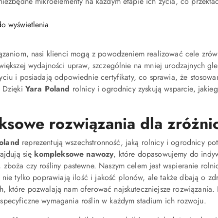
niezbędne mikroelementy na każdym etapie ich życia, co przekłada
o wyświetlenia
iązaniom, nasi klienci mogą z powodzeniem realizować cele z
większej wydajności upraw, szczególnie na mniej urodzajnych gl
ciu i posiadają odpowiednie certyfikaty, co sprawia, że stosow
. Dzięki
Yara Poland
rolnicy i ogrodnicy zyskują wsparcie, jakie
ksowe rozwiązania dla zróżn
oland
reprezentują wszechstronność, jaką rolnicy i ogrodnicy 
najdują się
kompleksowe nawozy
, które dopasowujemy do indyw
 zboża czy rośliny pastewne. Naszym celem jest wspieranie roln
 nie tylko poprawiają ilość i jakość plonów, ale także dbają o 
, które pozwalają nam oferować najskuteczniejsze rozwiązania. 
specyficzne wymagania roślin w każdym stadium ich rozwoju.