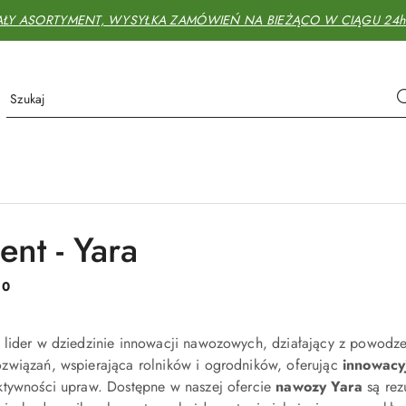
AŁY ASORTYMENT, WYSYŁKA ZAMÓWIEŃ NA BIEŻĄCO W CIĄGU 24h - 
ent - Yara
:
0
o lider w dziedzinie innowacji nawozowych, działający z powodz
związań, wspierająca rolników i ogrodników, oferując
innowacy
ktywności upraw. Dostępne w naszej ofercie
nawozy Yara
są rez