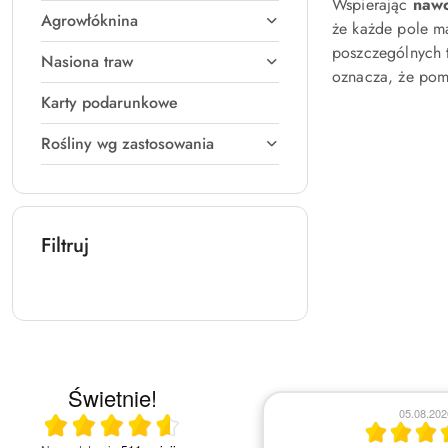
Wspierając
nawo
Agrowłóknina
że każde pole m
poszczególnych t
Nasiona traw
oznacza, że pom
Karty podarunkowe
Rośliny wg zastosowania
Filtruj
Świetnie!
04.08.2026
02.08.202
Ocena średnia 4.6 na 5