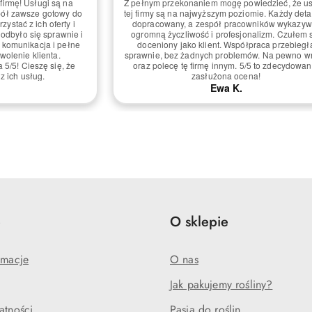
ie! Usługi były na
Miałem przyjemność skorzystać z usług i ogól
onel zawsze gotowy do
jestem zadowolony. Obsługa była na dobry
wdę doceniony jako
poziomie, a czas realizacji zamówienia krótki
obsługa sprawiła, że
Jedynie mogliby poprawić zabezpieczenie rosli
blemowo. Z pewnością
transportu, moje przyjechaly nieco zmaltretow
ękuję za świetną pracę
Aleksandra P.
ecydowanie zasłużona
.
e
O sklepie
amacje
O nas
Jak pakujemy rośliny?
atności
Pasja do roślin