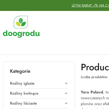
Przejdź do treści głównej
Przejdź do wyszukiwarki
Przejdź do moje konto
Przejdź do menu głównego
Przejdź do stopki
LETNI RABAT -7% NA C
Produc
Kategorie
Liczba produktów
Rośliny iglaste
Yara Poland
, t
Rośliny kwitnące
nowoczesnych ro
Rośliny liściaste
plonów oraz efe