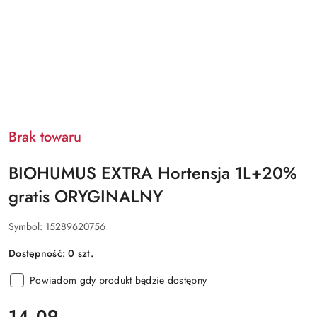
Brak towaru
BIOHUMUS EXTRA Hortensja 1L+20%
gratis ORYGINALNY
Symbol:
15289620756
Dostępność:
0
szt.
Powiadom gdy produkt będzie dostępny
cena:
14.09