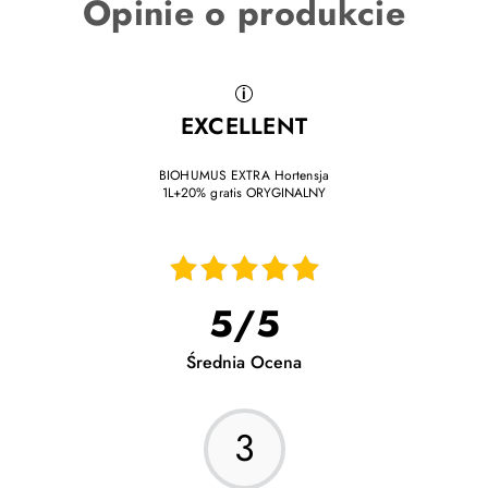
Opinie o produkcie
EXCELLENT
BIOHUMUS EXTRA Hortensja
1L+20% gratis ORYGINALNY
12.06.2026
Testuję
5
/
5
03.07.2025
Średnia Ocena
Wydaje mi się że Hortensja wygląda dobrze,nie znam
się na ogrodnictwie,
3
02.06.2025