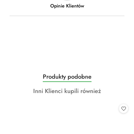
Oki
Opinie Klientów
Produkty
Produkty podobne
Pomiń karuzelę produktów
o
Produkty
Inni Klienci kupili również
statusie:
o
statusie: